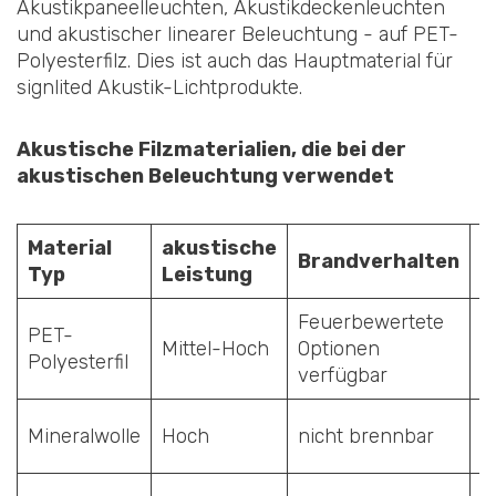
Akustikpaneelleuchten, Akustikdeckenleuchten
und akustischer linearer Beleuchtung - auf PET-
Polyesterfilz. Dies ist auch das Hauptmaterial für
signlited Akustik-Lichtprodukte.
Akustische Filzmaterialien, die bei der
akustischen Beleuchtung verwendet
Material
akustische
S
Brandverhalten
Typ
Leistung
S
Feuerbewertete
PET-
Mittel-Hoch
Optionen
H
Polyesterfil
verfügbar
N
Mineralwolle
Hoch
nicht brennbar
(