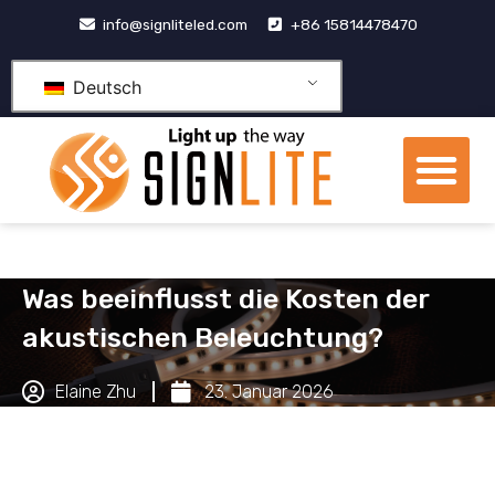
Zum
info@signliteled.com
+86 15814478470
Inhalt
springen
Deutsch
Me
OEM- und ODM-Produkte
Was beeinflusst die Kosten der
akustischen Beleuchtung?
Elaine Zhu
23. Januar 2026