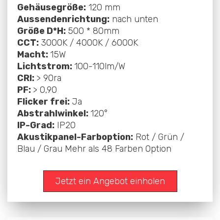
Gehäusegröße:
120 mm
Aussendenrichtung:
nach unten
Größe D*H:
500 * 80mm
CCT:
3000K / 4000K / 6000K
Macht:
15W
Lichtstrom:
100-110lm/W
CRI:
> 90ra
PF:
> 0,90
Flicker frei:
Ja
Abstrahlwinkel:
120°
IP-Grad:
IP20
Akustikpanel-Farboption:
Rot / Grün /
Blau / Grau Mehr als 48 Farben Option
Jetzt ein Angebot einholen