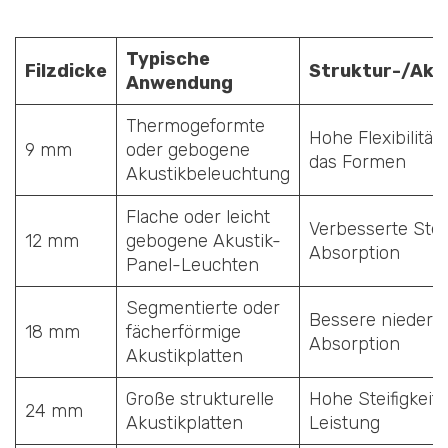
Typische
Filzdicke
Struktur-/Aku
Anwendung
Thermogeformte
Hohe Flexibilität,
9 mm
oder gebogene
das Formen
Akustikbeleuchtung
Flache oder leicht
Verbesserte Stei
12 mm
gebogene Akustik-
Absorption
Panel-Leuchten
Segmentierte oder
Bessere niederf
18 mm
fächerförmige
Absorption
Akustikplatten
Große strukturelle
Hohe Steifigkeit,
24 mm
Akustikplatten
Leistung