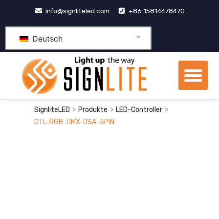
Zum
info@signliteled.com
+86 15814478470
Inhalt
springen
Deutsch
Me
OEM- und ODM-Produkte
>
>
>
SignliteLED
Produkte
LED-Controller
CTL-RGB-DMX-DSA-5PIN