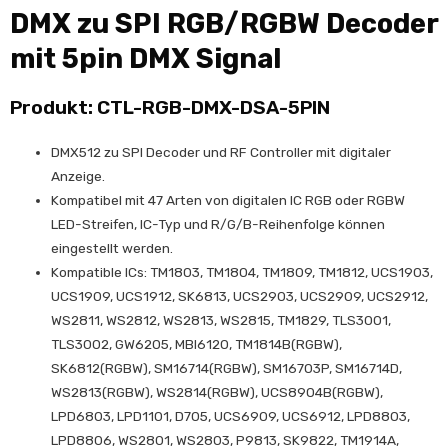
DMX zu SPI RGB/RGBW Decoder
mit 5pin DMX Signal
Produkt: CTL-RGB-DMX-DSA-5PIN
DMX512 zu SPI Decoder und RF Controller mit digitaler
Anzeige.
Kompatibel mit 47 Arten von digitalen IC RGB oder RGBW
LED-Streifen, IC-Typ und R/G/B-Reihenfolge können
eingestellt werden.
Kompatible ICs: TM1803, TM1804, TM1809, TM1812, UCS1903,
UCS1909, UCS1912, SK6813, UCS2903, UCS2909, UCS2912,
WS2811, WS2812, WS2813, WS2815, TM1829, TLS3001,
TLS3002, GW6205, MBI6120, TM1814B(RGBW),
SK6812(RGBW), SM16714(RGBW), SM16703P, SM16714D,
WS2813(RGBW), WS2814(RGBW), UCS8904B(RGBW),
LPD6803, LPD1101, D705, UCS6909, UCS6912, LPD8803,
LPD8806, WS2801, WS2803, P9813, SK9822, TM1914A,