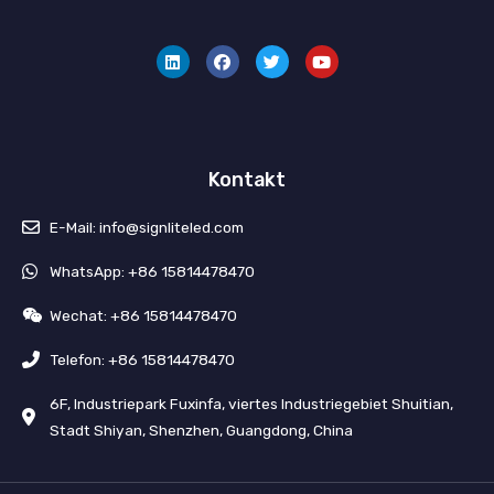
L
F
T
Y
i
a
w
o
n
c
i
u
k
e
t
t
e
b
t
u
d
o
e
b
i
o
r
e
n
k
Kontakt
E-Mail: info@signliteled.com
WhatsApp: +86 15814478470
Wechat: +86 15814478470
Telefon: +86 15814478470
6F, Industriepark Fuxinfa, viertes Industriegebiet Shuitian,
Stadt Shiyan, Shenzhen, Guangdong, China