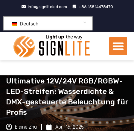
Zum
info@signliteled.com
+86 15814478470
Inhalt
springen
Deutsch
Me
OEM- und ODM-Produkte
Ultimative 12V/24V RGB/RGBW-
LED-Streifen: Wasserdichte &
DMX-gesteuerte Beleuchtung für
Profis
Elaine Zhu
April 16, 2025