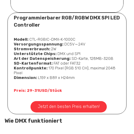
Programmierbarer RGB/RGBW DMX SPI LED
Controller
Modell:
CTL-RGBIC-DMX-K-1000C
Versorgungsspannung:
DC5V～24V
Stromverbrauch:
2W
Unterstützte Chips:
DMX und SPI
Art der Datenspeicherung:
SD-Karte, 128MB-32GB
SD-Kartenformat:
FAT oder FAT32
Kontrollpunkte:
170 Pixel (RGB 510 CH), maximal 2048
Pixel
Dimension:
L159 x B89 x H24mm
Preis: 29-31USD/Stück
Jetzt den besten Preis erhalten!
Wie DMX funktioniert