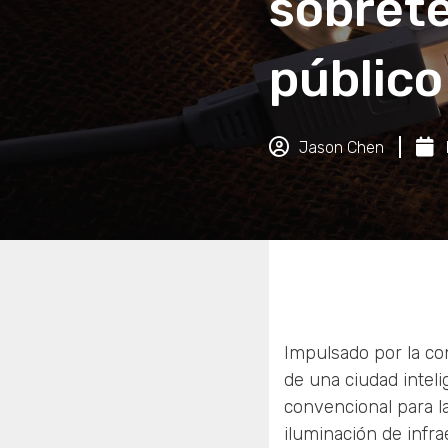
sobret
público
Jason Chen
Impulsado por la con
de una ciudad inteli
convencional para la
iluminación de infra