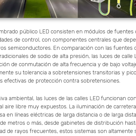
mbrado público LED consisten en módulos de fuentes 
idades de control, con componentes centrales que dep
vos semiconductores. En comparación con las fuentes d
adicionales de sodio de alta presión, las luces de call
ión de conmutación de alta frecuencia y de bajo voltaj
mente su tolerancia a sobretensiones transitorias y pico
s efectivas de protección contra sobretensiones.
va ambiental, las luces de las calles LED funcionan c
al aire libre muy expuestos. La iluminación de carreter
 en líneas eléctricas de larga distancia o de larga dist
 de metros o más, desde gabinetes de distribución hast
dad de rayos frecuentes, estos sistemas son altamente s