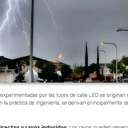
experimentadas por las luces de calle LED se originan
En la práctica de ingeniería, se derivan principalmente d
directos y rayos inducidos
: Los rayos pueden gener