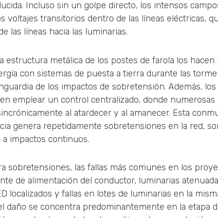
ducida. Incluso sin un golpe directo, los intensos camp
 voltajes transitorios dentro de las líneas eléctricas, q
e las líneas hacia las luminarias.
la estructura metálica de los postes de farola los hacen
rgía con sistemas de puesta a tierra durante las tormen
anguardia de los impactos de sobretensión. Además, los
elen emplear un control centralizado, donde numerosas 
ncrónicamente al atardecer y al amanecer. Esta conmu
ncia genera repetidamente sobretensiones en la red, so
 a impactos continuos.
ra sobretensiones, las fallas más comunes en los proy
ente de alimentación del conductor, luminarias atenuad
D localizados y fallas en lotes de luminarias en la misma
e el daño se concentra predominantemente en la etapa d