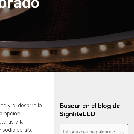
mbrado
Buscar en el blog de
es y el desarrollo
SignliteLED
la opción
teras y la
 sodio de alta