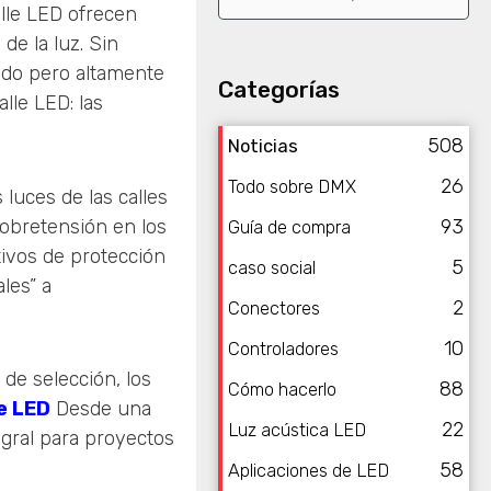
alle LED ofrecen
 de la luz. Sin
ado pero altamente
Categorías
lle LED: las
508
Noticias
26
Todo sobre DMX
luces de las calles
sobretensión en los
93
Guía de compra
tivos de protección
5
caso social
les” a
2
Conectores
10
Controladores
 de selección, los
88
Cómo hacerlo
e LED
Desde una
22
Luz acústica LED
egral para proyectos
58
Aplicaciones de LED