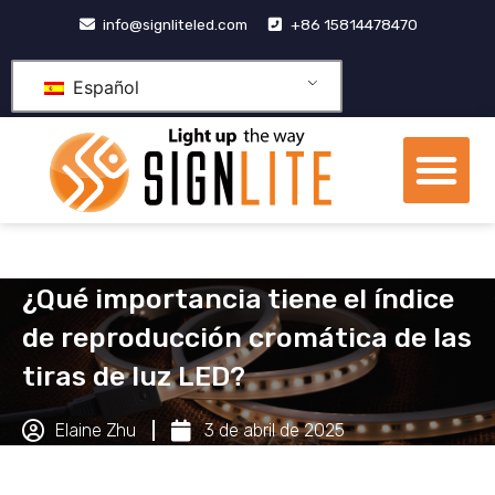
Skip
info@signliteled.com
+86 15814478470
to
content
Español
Me
Productos OEM y ODM
Centro de conocimien
Sobre nosotros
¿Qué importancia tiene el índice
de reproducción cromática de las
tiras de luz LED?
Elaine Zhu
3 de abril de 2025