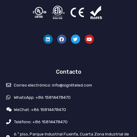
L
F
G
Y
i
a
o
o
n
c
r
u
k
e
j
T
e
b
e
u
d
o
o
b
i
o
e
n
k
Contacto
Correo electrónico: info@signliteled.com
WhatsApp: +86 15814478470
WeChat: +86 15814478470
Teléfono: +86 15814478470
6.º piso, Parque Industrial Fuxinfa, Cuarta Zona Industrial de