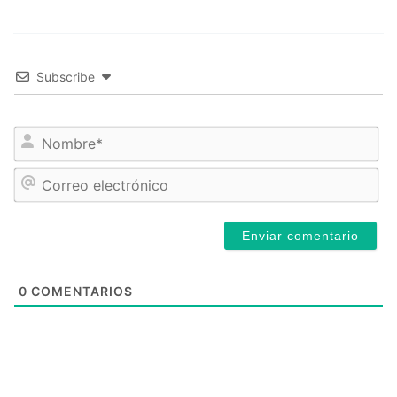
Subscribe
No
Cor
ele
0
COMENTARIOS