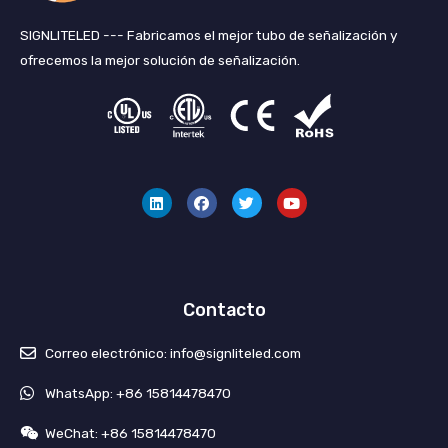
SIGNLITELED --- Fabricamos el mejor tubo de señalización y
ofrecemos la mejor solución de señalización.
L
F
G
Y
i
a
o
o
n
c
r
u
k
e
j
T
e
b
e
u
d
o
o
b
i
o
e
n
k
Contacto
Correo electrónico: info@signliteled.com
WhatsApp: +86 15814478470
WeChat: +86 15814478470