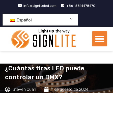
Skip
info@signliteled.com
+86 15814478470
to
content
Español
Me
Productos OEM y ODM
Centro de conocimien
Sobre nosotros
¿Cuántas tiras LED puede
controlar un DMX?
Steven Quan
1 de agosto de 2024