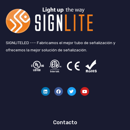
SIGNLITELED --- Fabricamos el mejor tubo de señalización y
ofrecemos la mejor solución de señalización.
L
F
G
Y
i
a
o
o
n
c
r
u
k
e
j
T
e
b
e
u
d
o
o
b
i
o
e
n
k
Contacto