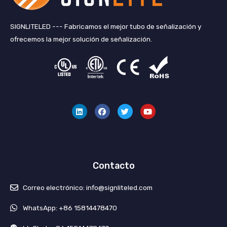
SIGNLITELED --- Fabricamos el mejor tubo de señalización y
ofrecemos la mejor solución de señalización.
L
F
G
Y
i
a
o
o
n
c
r
u
k
e
j
T
e
b
e
u
d
o
o
b
i
o
e
n
k
Contacto
Correo electrónico: info@signliteled.com
WhatsApp: +86 15814478470