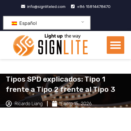
Skip
info@signliteled.com
+86 15814478470
to
content
Español
Me
Productos OEM y ODM
Centro de conocimien
Sobre nosotros
Tipos SPD explicados: Tipo 1
frente a Tipo 2 frente al Tipo 3
Ricardo Liang
Enero 15, 2026