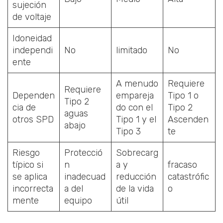
sujeción
de voltaje
Idoneidad
independi
No
limitado
No
ente
A menudo
Requiere
Requiere
Dependen
empareja
Tipo 1 o
Tipo 2
cia de
do con el
Tipo 2
aguas
otros SPD
Tipo 1 y el
Ascenden
abajo
Tipo 3
te
Riesgo
Protecció
Sobrecarg
típico si
n
a y
fracaso
se aplica
inadecuad
reducción
catastrófic
incorrecta
a del
de la vida
o
mente
equipo
útil