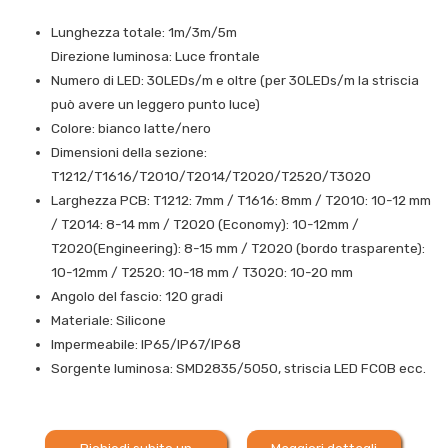
Lunghezza totale: 1m/3m/5m
Direzione luminosa: Luce frontale
Numero di LED: 30LEDs/m e oltre (per 30LEDs/m la striscia
può avere un leggero punto luce)
Colore: bianco latte/nero
Dimensioni della sezione:
T1212/T1616/T2010/T2014/T2020/T2520/T3020
Larghezza PCB: T1212: 7mm / T1616: 8mm / T2010: 10-12 mm
/ T2014: 8-14 mm / T2020 (Economy): 10-12mm /
T2020(Engineering): 8-15 mm / T2020 (bordo trasparente):
10-12mm / T2520: 10-18 mm / T3020: 10-20 mm
Angolo del fascio: 120 gradi
Materiale: Silicone
Impermeabile: IP65/IP67/IP68
Sorgente luminosa: SMD2835/5050, striscia LED FCOB ecc.