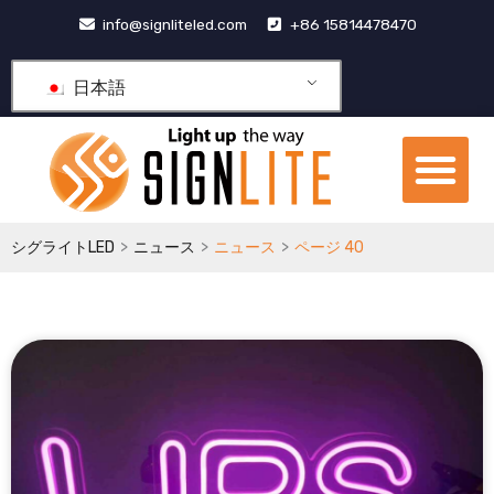
コ
info@signliteled.com
+86 15814478470
ン
テ
日本語
ン
ツ
メ
に
ニ
ス
OEM&ODM製品
ナレッジ ハブ
私たちについて
ュ
キ
ー
ッ
>
>
>
シグライトLED
ニュース
ニュース
ページ 40
プ