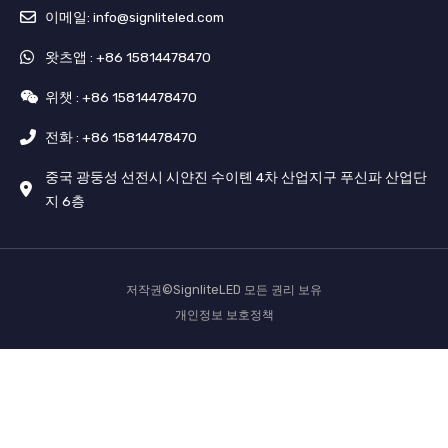
이메일: info@signliteled.com
왓츠앱 : +86 15814478470
위챗 : +86 15814478470
전화 : +86 15814478470
중국 광둥성 선전시 시얀진 수이톈 4차 산업지구 푸신파 산업단
지 6층
저작권©SignliteLED 모든 권리 보유
개인정보 보호정책