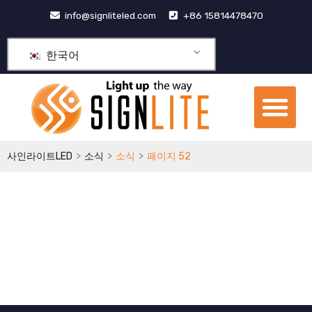
콘
info@signliteled.com
+86 15814478470
텐
츠
한국어
로
건
메
너
뉴
뛰
OEM&ODM 제품
기
>
>
>
사인라이트LED
소식
소식
페이지 52