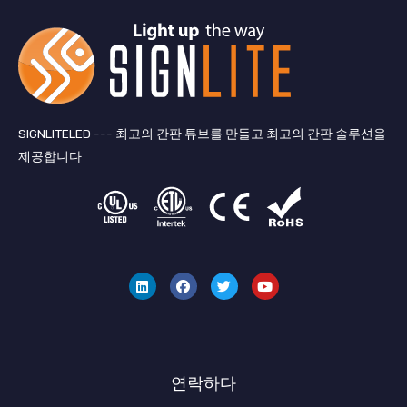
SIGNLITELED --- 최고의 간판 튜브를 만들고 최고의 간판 솔루션을
제공합니다
링
페
지
유
크
이
저
튜
드
스
귀
브
인
북
다
연락하다