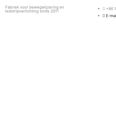
Doorgaan
Fabriek voor bewegwijzering en
+86 
naar
ledstripverlichting sinds 2011
E-mai
inhoud