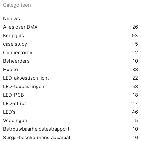
Categorieën
Nieuws
Alles over DMX
26
Koopgids
93
case study
5
Connectoren
2
Beheerders
10
Hoe te
88
LED-akoestisch licht
22
LED-toepassingen
58
LED-PCB
18
LED-strips
117
LED's
46
Voedingen
5
Betrouwbaarheidstestrapport
10
Surge-beschermend apparaat
16