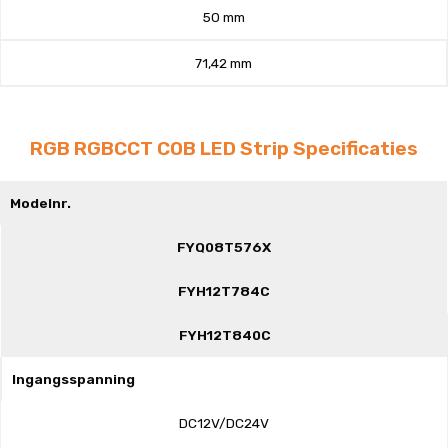
50 mm
71,42 mm
RGB RGBCCT COB LED Strip Specificaties
Modelnr.
FYQ08T576X
FYH12T784C
FYH12T840C
Ingangsspanning
DC12V/DC24V