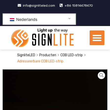
Doorgaan
info@signliteled.com
+86 15814478470
naar
inhoud
Nederlands
Me
OEM&ODM-producten
>
>
>
SignliteLED
Producten
COB LED-strip
Adresseerbare COB LED-strip