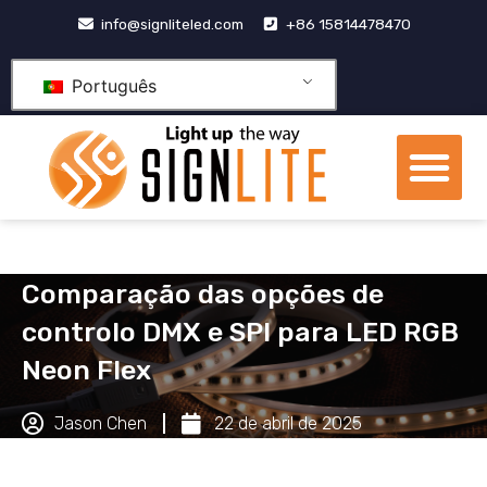
Pular
info@signliteled.com
+86 15814478470
para
o
Português
conteúdo
Me
Produtos OEM e ODM
centro de conhecime
Comparação das opções de
controlo DMX e SPI para LED RGB
Neon Flex
Jason Chen
22 de abril de 2025