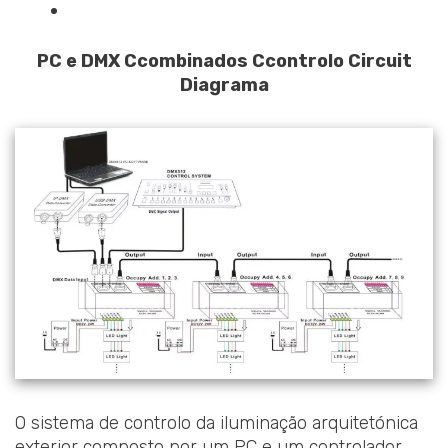
PC e DMX
C
combinados
C
controlo
C
ircuit
D
iagrama
O sistema de controlo da iluminação arquitetónica
exterior composto por um PC e um controlador