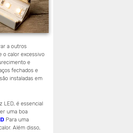
var a outros
e o calor excessivo
urecimento e
aços fechados e
 são instaladas em
uz LED, é essencial
ter uma boa
ED
Para uma
calor. Além disso,