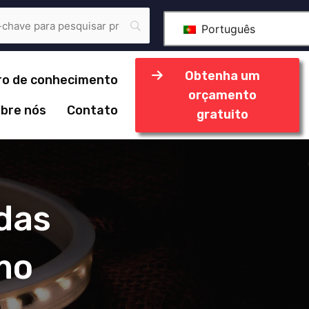
Português
Obtenha um
ro de conhecimento
orçamento
bre nós
Contato
gratuito
das
mo