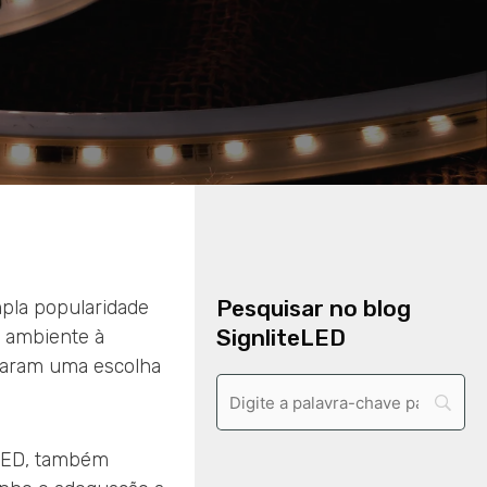
Pesquisar no blog
mpla popularidade
SignliteLED
o ambiente à
rnaram uma escolha
 LED, também