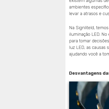
existem algumas de
ambientes específic
levar a atrasos e cu
Na Signliteld, temo
iluminação LED. No 
para tomar decisões
luz LED, as causas 
ajudando você a tom
Desvantagens das