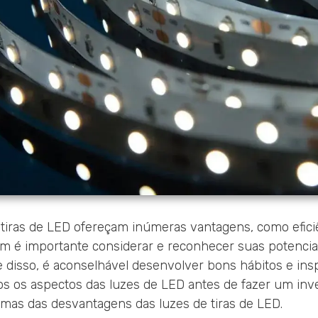
tiras de LED ofereçam inúmeras vantagens, como efici
ém é importante considerar e reconhecer suas potencia
disso, é aconselhável desenvolver bons hábitos e ins
s os aspectos das luzes de LED antes de fazer um inv
mas das desvantagens das luzes de tiras de LED.