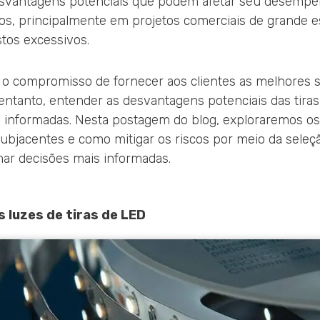
svantagens potenciais que podem afetar seu desempe
os, principalmente em projetos comerciais de grande 
stos excessivos.
s o compromisso de fornecer aos clientes as melhores 
entanto, entender as desvantagens potenciais das tiras 
 informadas. Nesta postagem do blog, exploraremos os 
subjacentes e como mitigar os riscos por meio da seleç
ar decisões mais informadas.
 luzes de tiras de LED