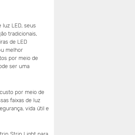
e luz LED, seus
ão tradicionais,
iras de LED
ou melhor
tos por meio de
 pode ser uma
 custo por meio de
sas faixas de luz
gurança, vida útil e
rip Strip Light para