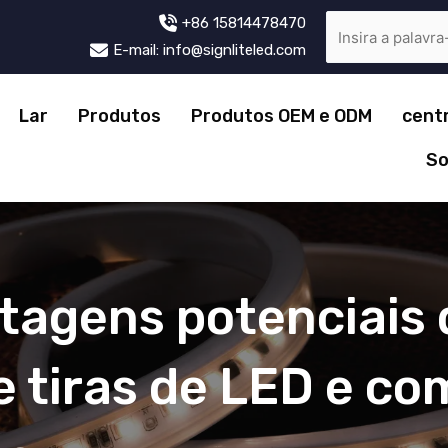
+86 15814478470
E-mail: info@signliteled.com
Lar
Produtos
Produtos OEM e ODM
cent
So
tagens potenciais 
e tiras de LED e co