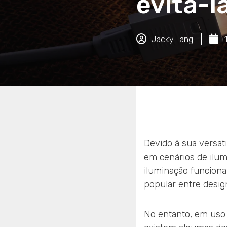
evitá-l
Jacky Tang
Devido à sua versati
em cenários de ilumi
iluminação funciona
popular entre desig
No entanto, em uso