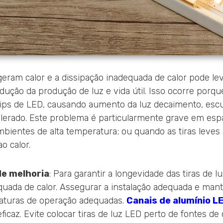
geram calor e a dissipação inadequada de calor pode le
ução da produção de luz e vida útil. Isso ocorre porqu
hips de LED, causando aumento da luz decaimento, esc
lerado. Este problema é particularmente grave em esp
mbientes de alta temperatura; ou quando as tiras leves
o calor.
e melhoria
: Para garantir a longevidade das tiras de l
uada de calor. Assegurar a instalação adequada e man
raturas de operação adequadas.
Canais de alumínio L
ficaz. Evite colocar tiras de luz LED perto de fontes de 