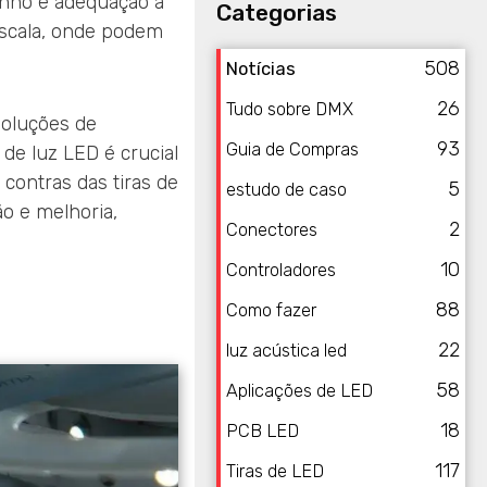
nho e adequação a
Categorias
escala, onde podem
508
Notícias
26
Tudo sobre DMX
soluções de
93
Guia de Compras
de luz LED é crucial
contras das tiras de
5
estudo de caso
ão e melhoria,
2
Conectores
10
Controladores
88
Como fazer
22
luz acústica led
58
Aplicações de LED
18
PCB LED
117
Tiras de LED