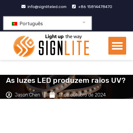
Pular
info@signliteled.com
+86 15814478470
para
o
Português
conteúdo
Me
Produtos OEM e ODM
centro de conhecime
As luzes LED produzem raios UV?
Jason Chen
17 de outubro de 2024