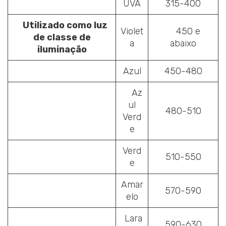
UVA
315-400
Utilizado como luz
Violet
450 e
de classe de
a
abaixo
iluminação
Azul
450-480
Az
ul
480-510
Verd
e
Verd
510-550
e
Amar
570-590
elo
Lara
590-630