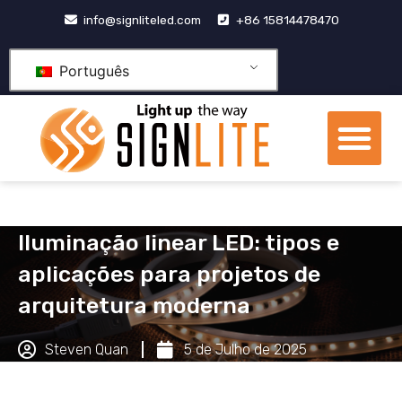
Pular
info@signliteled.com
+86 15814478470
para
o
Português
conteúdo
Me
Produtos OEM e ODM
centro de conhecime
Iluminação linear LED: tipos e
aplicações para projetos de
arquitetura moderna
Steven Quan
5 de Julho de 2025