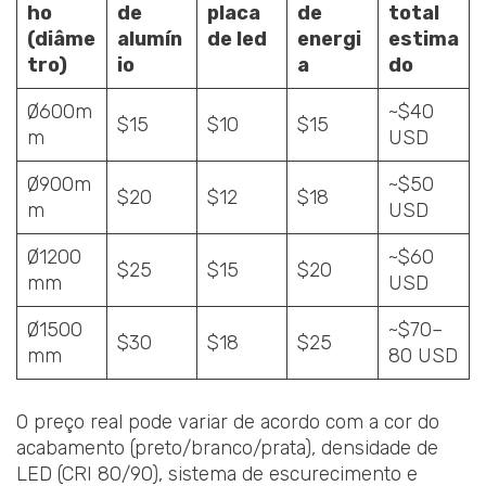
ho
de
placa
de
total
(diâme
alumín
de led
energi
estima
tro)
io
a
do
Ø600m
~$40
$15
$10
$15
m
USD
Ø900m
~$50
$20
$12
$18
m
USD
Ø1200
~$60
$25
$15
$20
mm
USD
Ø1500
~$70–
$30
$18
$25
mm
80 USD
O preço real pode variar de acordo com a cor do
acabamento (preto/branco/prata), densidade de
LED (CRI 80/90), sistema de escurecimento e