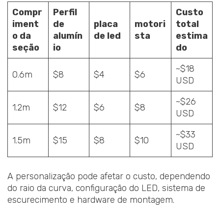
Compr
Perfil
Custo
iment
de
placa
motori
total
o da
alumín
de led
sta
estima
seção
io
do
~$18
0.6m
$8
$4
$6
USD
~$26
1.2m
$12
$6
$8
USD
~$33
1.5m
$15
$8
$10
USD
A personalização pode afetar o custo, dependendo
do raio da curva, configuração do LED, sistema de
escurecimento e hardware de montagem.