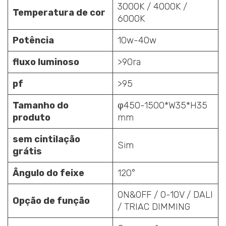
3000K / 4000K /
Temperatura de cor
6000K
Potência
10w-40w
fluxo luminoso
>90ra
pf
>95
Tamanho do
φ450-1500*W35*H35
produto
mm
sem cintilação
Sim
grátis
Ângulo do feixe
120°
ON&OFF / 0-10V / DALI
Opção de função
/ TRIAC DIMMING