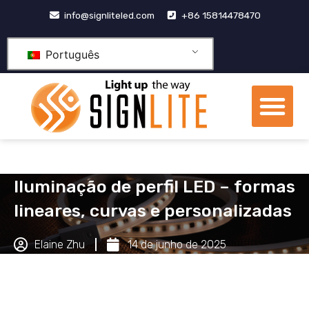
Pular
info@signliteled.com
+86 15814478470
para
o
Português
conteúdo
Me
Produtos OEM e ODM
centro de conhecime
Iluminação de perfil LED – formas
lineares, curvas e personalizadas
Elaine Zhu
14 de junho de 2025