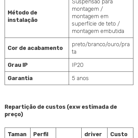
Suspensão para
montagem /
Método de
montagem em
instalação
superfície de teto /
montagem embutida
preto/branco/ouro/pra
Cor de acabamento
ta
Grau IP
IP20
Garantia
5 anos
Repartição de custos (exw estimada de
preço)
Taman
Perfil
driver
Custo