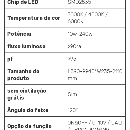
Chip de LED
SMD2835
3000K / 4000K /
Temperatura de cor
6000K
Potência
10w-240w
fluxo luminoso
>90ra
pf
>95
Tamanho do
L890-9940*W235-2110
produto
mm
sem cintilação
Sim
grátis
Ângulo do feixe
120°
ON&OFF / 0-10V / DALI
Opção de função
/ TRIAC DIMMING