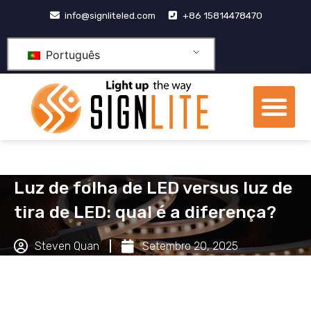
Pular
info@signliteled.com
+86 15814478470
para
o
Português
conteúdo
Me
Produtos OEM e ODM
centro de conhecime
Luz de folha de LED versus luz de
tira de LED: qual é a diferença?
Steven Quan
Setembro 20, 2025