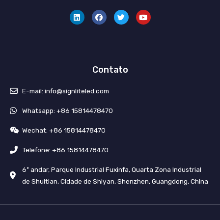
i
a
w
o
n
c
i
u
k
e
t
T
e
b
t
u
d
o
e
b
i
o
r
e
n
k
Contato
E-mail: info@signliteled.com
Whatsapp: +86 15814478470
Wechat: +86 15814478470
Telefone: +86 15814478470
6º andar, Parque Industrial Fuxinfa, Quarta Zona Industrial
de Shuitian, Cidade de Shiyan, Shenzhen, Guangdong, China