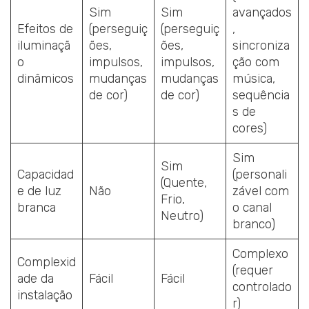
Sim
Sim
avançados
Efeitos de
(perseguiç
(perseguiç
,
iluminaçã
ões,
ões,
sincroniza
o
impulsos,
impulsos,
ção com
dinâmicos
mudanças
mudanças
música,
de cor)
de cor)
sequência
s de
cores)
Sim
Sim
Capacidad
(personali
(Quente,
e de luz
Não
zável com
Frio,
branca
o canal
Neutro)
branco)
Complexo
Complexid
(requer
ade da
Fácil
Fácil
controlado
instalação
r)