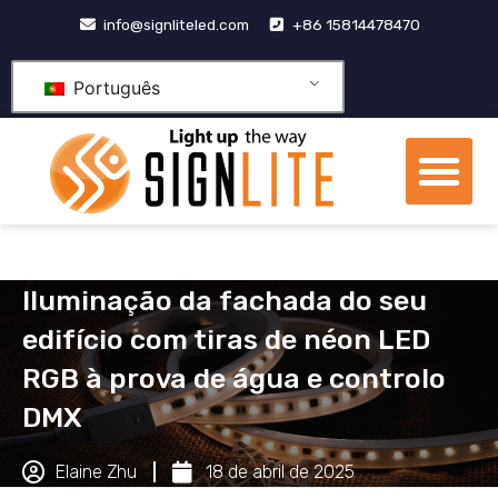
Pular
info@signliteled.com
+86 15814478470
para
o
Português
conteúdo
Me
Produtos OEM e ODM
centro de conhecime
Iluminação da fachada do seu
edifício com tiras de néon LED
RGB à prova de água e controlo
DMX
Elaine Zhu
18 de abril de 2025