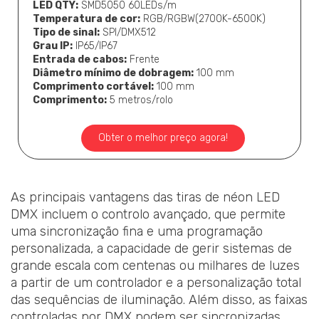
LED QTY:
SMD5050 60LEDs/m
Temperatura de cor:
RGB/RGBW(2700K-6500K)
Tipo de sinal:
SPI/DMX512
Grau IP:
IP65/IP67
Entrada de cabos:
Frente
Diâmetro mínimo de dobragem:
100 mm
Comprimento cortável:
100 mm
Comprimento:
5 metros/rolo
Obter o melhor preço agora!
As principais vantagens das tiras de néon LED
DMX incluem o controlo avançado, que permite
uma sincronização fina e uma programação
personalizada, a capacidade de gerir sistemas de
grande escala com centenas ou milhares de luzes
a partir de um controlador e a personalização total
das sequências de iluminação. Além disso, as faixas
controladas por DMX podem ser sincronizadas