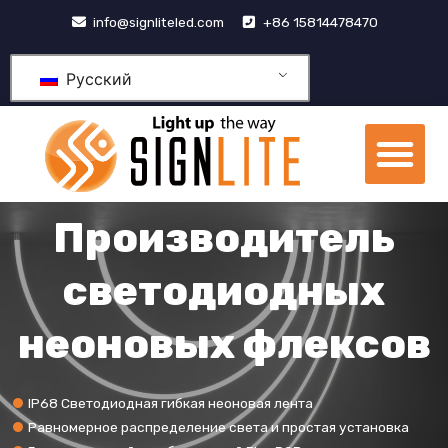
跳
info@signliteled.com
+86 15814478470
至
内
Русский
容
М
Продукция OEM и ODM
Центр знаний
Производитель
светодиодных
неоновых флексов
IP68 Светодиодная гибкая неоновая лента
Равномерное распределение света и простая установка