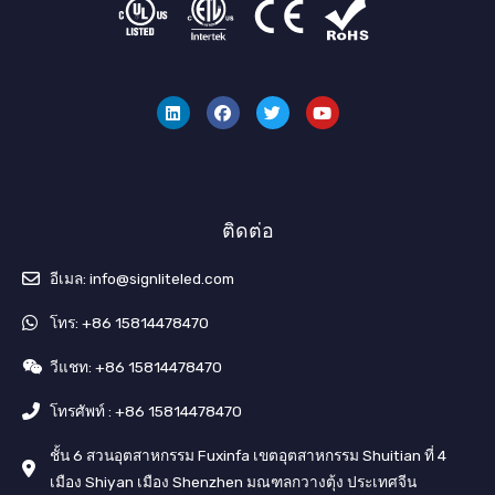
ลิ
เ
ท
ยู
ง
ฟ
วิ
ทู
ค์
ส
ต
ป
อิ
บุ๊
เ
น
ค
ต
อ
ร์
ติดต่อ
อีเมล: info@signliteled.com
โทร: +86 15814478470
วีแชท: +86 15814478470
โทรศัพท์ : +86 15814478470
ชั้น 6 สวนอุตสาหกรรม Fuxinfa เขตอุตสาหกรรม Shuitian ที่ 4
เมือง Shiyan เมือง Shenzhen มณฑลกวางตุ้ง ประเทศจีน