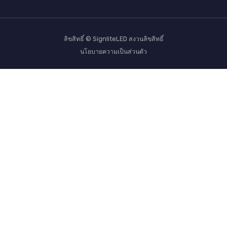
ลิขสิทธิ์ © SignliteLED สงวนลิขสิทธิ์
นโยบายความเป็นส่วนตัว