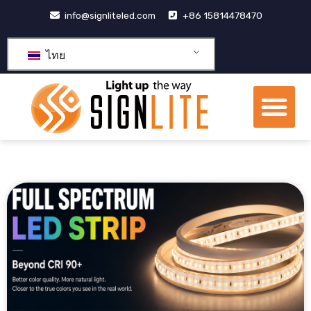
跳
info@signliteled.com
+86 15814478470
至
内
ไทย
容
เมน
ผลิตภัณฑ์ OEM และ ODM
ศูนย์รวมความรู้
เกี่ยวกับเรา