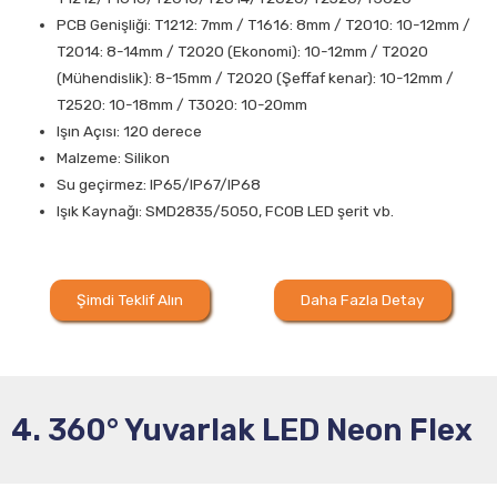
PCB Genişliği: T1212: 7mm / T1616: 8mm / T2010: 10-12mm /
T2014: 8-14mm / T2020 (Ekonomi): 10-12mm / T2020
(Mühendislik): 8-15mm / T2020 (Şeffaf kenar): 10-12mm /
T2520: 10-18mm / T3020: 10-20mm
Işın Açısı: 120 derece
Malzeme: Silikon
Su geçirmez: IP65/IP67/IP68
Işık Kaynağı: SMD2835/5050, FCOB LED şerit vb.
Şimdi Teklif Alın
Daha Fazla Detay
4. 360° Yuvarlak LED Neon Flex