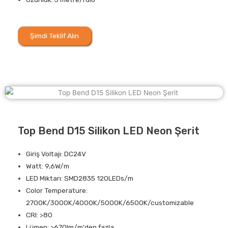
Şimdi Teklif Alın
Top Bend D15 Silikon LED Neon Şerit
Giriş Voltajı: DC24V
Watt: 9,6W/m
LED Miktarı: SMD2835 120LEDs/m
Color Temperature:
2700K/3000K/4000K/5000K/6500K/customizable
CRI: >80
Lümen: >670lm/m'den fazla