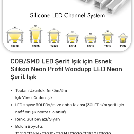
COB/SMD LED Şerit Işık için Esnek
Silikon Neon Profil Woodupp LED Neon
Şerit Işık
Toplam Uzunluk: 1m/3m/5m
Işık Yönü: Önden ışık
LED sayısı: 30LEDs/m ve daha fazlası (30LEDs/m şerit için
hafif bir ışık noktası olabilir)
Renk: Süt beyazı/Siyah
Bölüm Boyutu:
T1212/T1616/T2010/T2014/T2020/T2520/T3020