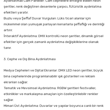
Aydınlatmalı Cam Paneller: Cam cephelere entegre edilen neon
şeritler, renk değiştiren desenlerle çarpıcı, fütüristik aydınlatma
efektleri yaratır.
Buzlu veya Şeffaf Duvar Vurguları: Lüks ticari alanlar için
mükemmel olan yumuşak parlayan kenarlarla şeffaflığı ve derinliği
artırır.
İnteraktif Aydınlatma: DMX kontrollü neon şeritler, dinamik görsel
efektler için gerçek zamanlı aydınlatma değişikliklerine olanak
tanır.
3. Cephe ve Dış Bina Aydınlatması
Medya Cepheleri ve Dijital Ekranlar: DMX LED neon şeritler, büyük
bina cephelerinde programlanabilir ışık gösterileri ve reklam
ekranları sağlar.
Tematik ve Mevsimsel Aydınlatma: RGBW şeritleri festivaller,
etkinlikler ve markalaşma amaçları için özelleştirilebilir renkler
sağlar.
Mimari Üst Aydınlatma: Duvarlar ve yapılar boyunca canlı bir renk