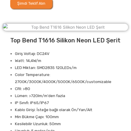
Şimdi Teklif Alın
Top Bend T1616 Silikon Neon LED Şerit
Giriş Voltajı: DC24V
Watt: 14,4W/m
LED Miktarı: SMD2835 120LEDs/m
Color Temperature:
2700K/3000K/4000K/5000K/6500K/customizable
CRI: >80
Lümen: >720lm/m'den fazla
IP Sınıfı: IP65/IP67
Kablo Girişi: İsteğe bağlı olarak Ön/Yan/Alt
Min Bükme Çapı: 100mm
Kesilebilir Uzunluk: 50mm
Uzunluk: 5 metre/rulo