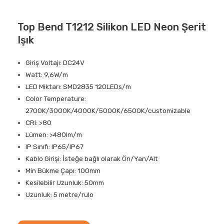
Top Bend T1212 Silikon LED Neon Şerit
Işık
Giriş Voltajı: DC24V
Watt: 9,6W/m
LED Miktarı: SMD2835 120LEDs/m
Color Temperature:
2700K/3000K/4000K/5000K/6500K/customizable
CRI: >80
Lümen: >480lm/m
IP Sınıfı: IP65/IP67
Kablo Girişi: İsteğe bağlı olarak Ön/Yan/Alt
Min Bükme Çapı: 100mm
Kesilebilir Uzunluk: 50mm
Uzunluk: 5 metre/rulo