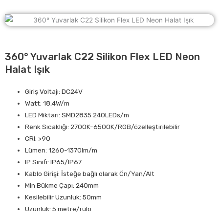
360° Yuvarlak C22 Silikon Flex LED Neon
Halat Işık
Giriş Voltajı: DC24V
Watt: 18,4W/m
LED Miktarı: SMD2835 240LEDs/m
Renk Sıcaklığı: 2700K-6500K/RGB/özelleştirilebilir
CRI: >90
Lümen: 1260-1370lm/m
IP Sınıfı: IP65/IP67
Kablo Girişi: İsteğe bağlı olarak Ön/Yan/Alt
Min Bükme Çapı: 240mm
Kesilebilir Uzunluk: 50mm
Uzunluk: 5 metre/rulo