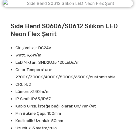
Side Bend S0606/S0612 Silikon LED
Neon Flex Şerit
Giriş Voltajı: DC24V
Watt: 9,6W/m
LED Miktarı: SMD2835 120LEDs/m
Color Temperature:
2700K/3000K/4000K/5000K/6500K/customizable
CRI: >80
Lümen: >240lm/m
IP Sınıfı: IP65/IP67
Kablo Girişi: İsteğe bağlı olarak Ön/Yan/Alt
Min Bükme Çapı: 100mm
Kesilebilir Uzunluk: 50mm
Uzunluk: 5 metre/rulo