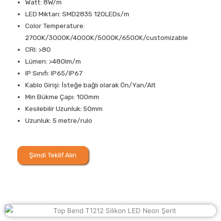
Watt: 8W/m
LED Miktarı: SMD2835 120LEDs/m
Color Temperature:
2700K/3000K/4000K/5000K/6500K/customizable
CRI: >80
Lümen: >480lm/m
IP Sınıfı: IP65/IP67
Kablo Girişi: İsteğe bağlı olarak Ön/Yan/Alt
Min Bükme Çapı: 100mm
Kesilebilir Uzunluk: 50mm
Uzunluk: 5 metre/rulo
Şimdi Teklif Alın