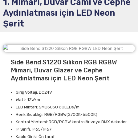
1. Mimari, Duvar Camı ve Cephe
Aydınlatması için LED Neon
Şerit
Side Bend S1220 Silikon RGB RGBW
Mimari, Duvar Glazer ve Cephe
Aydınlatması için LED Neon Şerit
Giriş Voltajı: DC24V
Watt: 12W/m
LED Miktarı: SMD5050 60LEDs/m
Renk Sıcaklığı: RGB/RGBW(2700K-6500K)
Kontrol Yöntemi: RGB/RGBW kontrolör veya DMX dekoder
IP Sınıfı: IP65/IP67
Kablo Girişi: Ön taraf