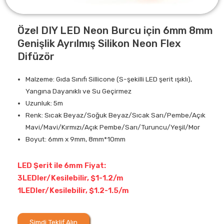
Özel DIY LED Neon Burcu için 6mm 8mm
Genişlik Ayrılmış Silikon Neon Flex
Difüzör
Malzeme: Gıda Sınıfı Sillicone (S-şekilli LED şerit ışıklı),
Yangına Dayanıklı ve Su Geçirmez
Uzunluk: 5m
Renk: Sıcak Beyaz/Soğuk Beyaz/Sıcak Sarı/Pembe/Açık
Mavi/Mavi/Kırmızı/Açık Pembe/Sarı/Turuncu/Yeşil/Mor
Boyut: 6mm x 9mm, 8mm*10mm
LED Şerit ile 6mm Fiyat:
3LEDler/Kesilebilir, $1-1.2/m
1LEDler/Kesilebilir, $1.2-1.5/m
Şimdi Teklif Alın