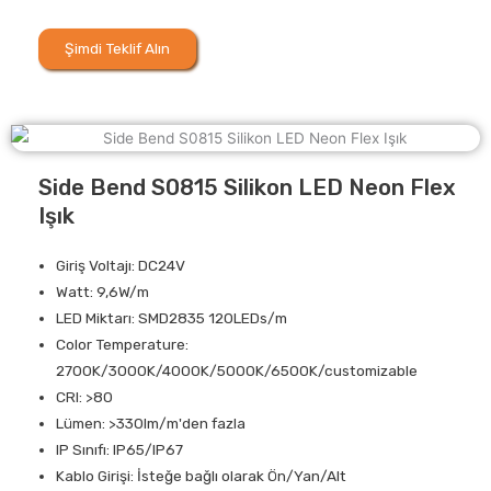
Şimdi Teklif Alın
Side Bend S0815 Silikon LED Neon Flex
Işık
Giriş Voltajı: DC24V
Watt: 9,6W/m
LED Miktarı: SMD2835 120LEDs/m
Color Temperature:
2700K/3000K/4000K/5000K/6500K/customizable
CRI: >80
Lümen: >330lm/m'den fazla
IP Sınıfı: IP65/IP67
Kablo Girişi: İsteğe bağlı olarak Ön/Yan/Alt