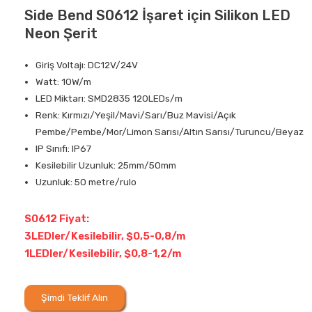
Side Bend S0612 İşaret için Silikon LED
Neon Şerit
Giriş Voltajı: DC12V/24V
Watt: 10W/m
LED Miktarı: SMD2835 120LEDs/m
Renk: Kırmızı/Yeşil/Mavi/Sarı/Buz Mavisi/Açık
Pembe/Pembe/Mor/Limon Sarısı/Altın Sarısı/Turuncu/Beyaz
IP Sınıfı: IP67
Kesilebilir Uzunluk: 25mm/50mm
Uzunluk: 50 metre/rulo
S0612 Fiyat:
3LEDler/Kesilebilir, $0,5-0,8/m
1LEDler/Kesilebilir, $0,8-1,2/m
Şimdi Teklif Alın