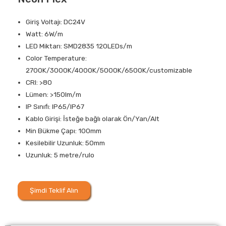
Giriş Voltajı: DC24V
Watt: 6W/m
LED Miktarı: SMD2835 120LEDs/m
Color Temperature:
2700K/3000K/4000K/5000K/6500K/customizable
CRI: >80
Lümen: >150lm/m
IP Sınıfı: IP65/IP67
Kablo Girişi: İsteğe bağlı olarak Ön/Yan/Alt
Min Bükme Çapı: 100mm
Kesilebilir Uzunluk: 50mm
Uzunluk: 5 metre/rulo
Şimdi Teklif Alın