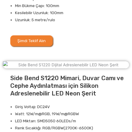
Min Bükme Çapı: 100mm
Kesilebilir Uzunluk: 100mm
Uzunluk: 5 metre/rulo
Şimdi Teklif Alın
Side Bend S1220 Mimari, Duvar Camı ve
Cephe Aydınlatması için Silikon
Adreslenebilir LED Neon Şerit
Giriş Voltajı: DC24V
Watt: 12W/m@RGB, 19W/m@RGBW
LED Miktarı: SMD5050 60LEDs/m
Renk Sıcaklığı: RGB/RGBW(2700K-6500K)