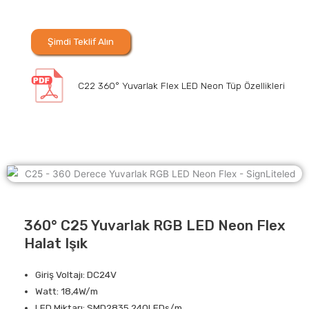
Şimdi Teklif Alın
C22 360° Yuvarlak Flex LED Neon Tüp Özellikleri
360° C25 Yuvarlak RGB LED Neon Flex
Halat Işık
Giriş Voltajı: DC24V
Watt: 18,4W/m
LED Miktarı: SMD2835 240LEDs/m