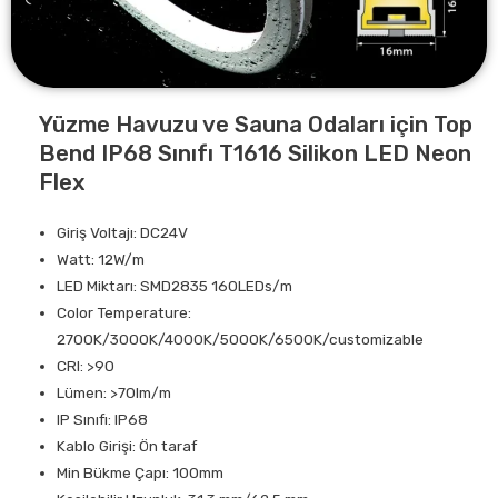
Yüzme Havuzu ve Sauna Odaları için Top
Bend IP68 Sınıfı T1616 Silikon LED Neon
Flex
Giriş Voltajı: DC24V
Watt: 12W/m
LED Miktarı: SMD2835 160LEDs/m
Color Temperature:
2700K/3000K/4000K/5000K/6500K/customizable
CRI: >90
Lümen: >70lm/m
IP Sınıfı: IP68
Kablo Girişi: Ön taraf
Min Bükme Çapı: 100mm