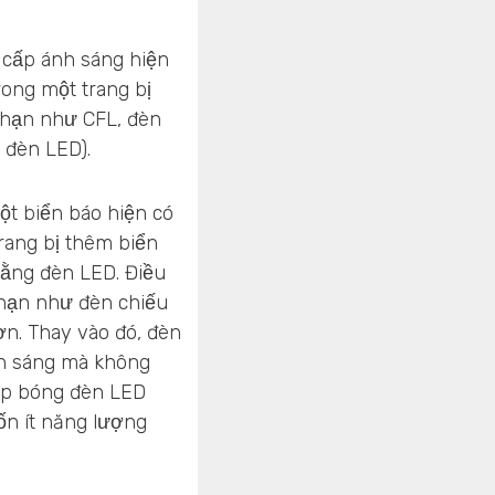
g cấp ánh sáng hiện
trong một trang bị
 hạn như CFL, đèn
 đèn LED).
ột biển báo hiện có
trang bị thêm biển
bằng đèn LED. Điều
 hạn như đèn chiếu
n. Thay vào đó, đèn
nh sáng mà không
hép bóng đèn LED
ốn ít năng lượng