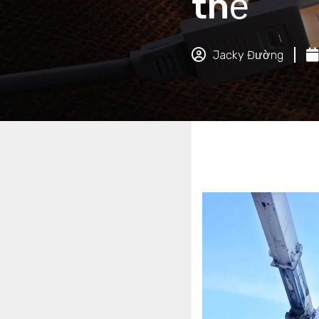
thế
Jacky Đường