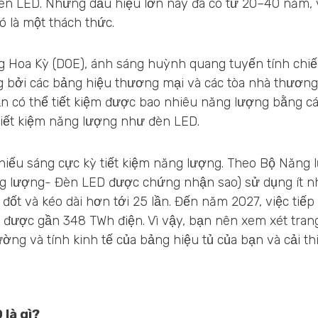
n LED. Những dấu hiệu lớn này đã có từ 20–40 năm, v
đó là một thách thức.
 Hoa Kỳ (DOE), ánh sáng huỳnh quang tuyến tính chi
bởi các bảng hiệu thương mại và các tòa nhà thương 
n có thể tiết kiệm được bao nhiêu năng lượng bằng c
tiết kiệm năng lượng như đèn LED.
hiếu sáng cực kỳ tiết kiệm năng lượng. Theo Bộ Năng 
ăng lượng- Đèn LED được chứng nhận sao) sử dụng ít 
 đốt và kéo dài hơn tới 25 lần. Đến năm 2027, việc tiế
m được gần 348 TWh điện. Vì vậy, bạn nên xem xét tra
trường và tính kinh tế của bảng hiệu tủ của bạn và cải 
 là gì?