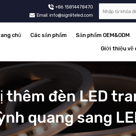
+86 15814478470
Email: info@signliteled.com
rang chủ
Các sản phẩm
Sản phẩm OEM&ODM
Giới thiệu về
ị thêm đèn LED tran
ỳnh quang sang LE