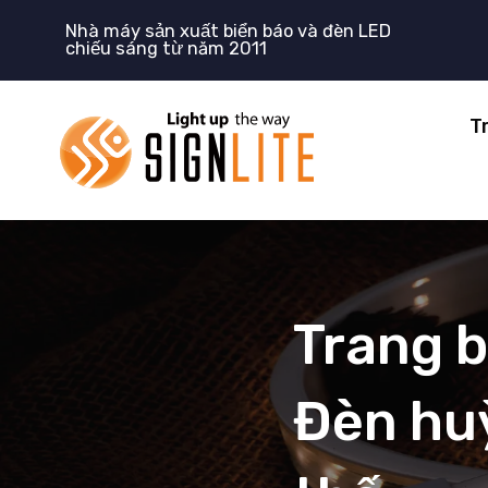
Nhảy
Nhà máy sản xuất biển báo và đèn LED
tới
chiếu sáng từ năm 2011
nội
dung
T
Trang b
Đèn hu