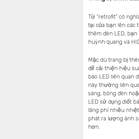
Từ “retrofit” có ngh
tại của bạn lên các 
thêm đèn LED, bạn 
huỳnh quang và HID
Mặc dù trang bị thê
để cải thiện hiệu s
báo LED liên quan đ
này thường liên qua
sáng, bóng đèn hoặ
LED sử dụng điốt b
lãng phí nhiều nhiệ
phát ra lượng ánh s
hơn.