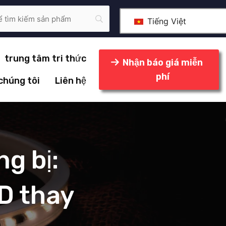
Tiếng Việt
trung tâm tri thức
Nhận báo giá miễn
phí
 chúng tôi
Liên hệ
g bị:
D thay