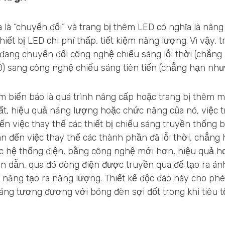
ĩa là “chuyển đổi” và trang bị thêm LED có nghĩa là nân
thiết bị LED chi phí thấp, tiết kiệm năng lượng. Vì vậy, 
đang chuyển đổi công nghệ chiếu sáng lỗi thời (chẳng
) sang công nghệ chiếu sáng tiên tiến (chẳng hạn như
m biển báo là quá trình nâng cấp hoặc trang bị thêm m
uất, hiệu quả năng lượng hoặc chức năng của nó, việc 
ến việc thay thế các thiết bị chiếu sáng truyền thống 
n đến việc thay thế các thành phần đã lỗi thời, chẳng
c hệ thống điện, bằng công nghệ mới hơn, hiệu quả hơ
án dẫn, qua đó dòng điện được truyền qua để tạo ra á
t năng tạo ra năng lượng. Thiết kế độc đáo này cho p
áng tương đương với bóng đèn sợi đốt trong khi tiêu t