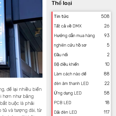
Thể loại
508
Tin tức
26
Tất cả về DMX
93
Hướng dẫn mua hàng
5
nghiên cứu hồ sơ
2
Đầu nối
10
Bộ điều khiển
88
Làm cách nào để
22
đèn âm thanh LED
g, để lại nhiều biển
58
Ứng dụng LED
ới hơn như bảng
18
PCB LED
bắt buộc là phải
 tủ và tượng đài, từ
117
Dải đèn LED