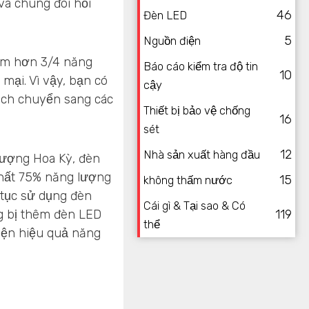
à chúng đòi hỏi
46
Đèn LED
5
Nguồn điện
ếm hơn 3/4 năng
Báo cáo kiểm tra độ tin
10
mại. Vì vậy, bạn có
cậy
ách chuyển sang các
Thiết bị bảo vệ chống
16
sét
12
Nhà sản xuất hàng đầu
lượng Hoa Kỳ, đèn
nhất 75% năng lượng
15
không thấm nước
p tục sử dụng đèn
Cái gì & Tại sao & Có
ng bị thêm đèn LED
119
thể
thiện hiệu quả năng