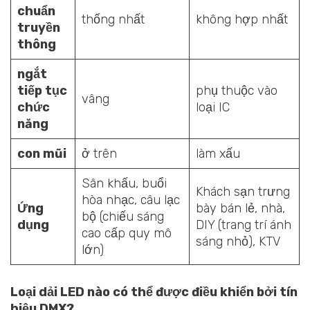
chuẩn
thống nhất
không hợp nhất
truyền
thông
ngắt
tiếp tục
phụ thuộc vào
vâng
chức
loại IC
năng
con mũi
ở trên
làm xấu
Sân khấu, buổi
Khách sạn trưng
hòa nhạc, câu lạc
Ứng
bày bán lẻ, nhà,
bộ (chiếu sáng
dụng
DIY (trang trí ánh
cao cấp quy mô
sáng nhỏ), KTV
lớn)
Loại dải LED nào có thể được điều khiển bởi tín
hiệu DMX?