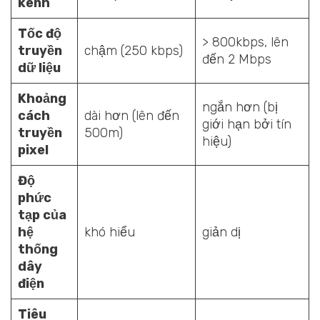
kênh
Tốc độ
> 800kbps, lên
truyền
chậm (250 kbps)
đến 2 Mbps
dữ liệu
Khoảng
ngắn hơn (bị
cách
dài hơn (lên đến
giới hạn bởi tín
truyền
500m)
hiệu)
pixel
Độ
phức
tạp của
hệ
khó hiểu
giản dị
thống
dây
điện
Tiêu