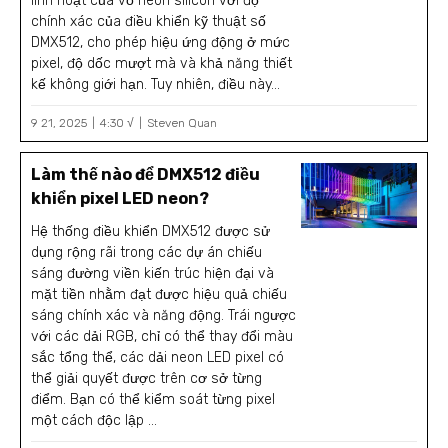
linh hoạt của vỏ neon silicon với độ
chính xác của điều khiển kỹ thuật số
DMX512, cho phép hiệu ứng động ở mức
pixel, độ dốc mượt mà và khả năng thiết
kế không giới hạn. Tuy nhiên, điều này...
9 21, 2025
4:30 √
Steven Quan
Làm thế nào để DMX512 điều
khiển pixel LED neon?
Hệ thống điều khiển DMX512 được sử
dụng rộng rãi trong các dự án chiếu
sáng đường viền kiến trúc hiện đại và
mặt tiền nhằm đạt được hiệu quả chiếu
sáng chính xác và năng động. Trái ngược
với các dải RGB, chỉ có thể thay đổi màu
sắc tổng thể, các dải neon LED pixel có
thể giải quyết được trên cơ sở từng
điểm. Bạn có thể kiểm soát từng pixel
một cách độc lập ...