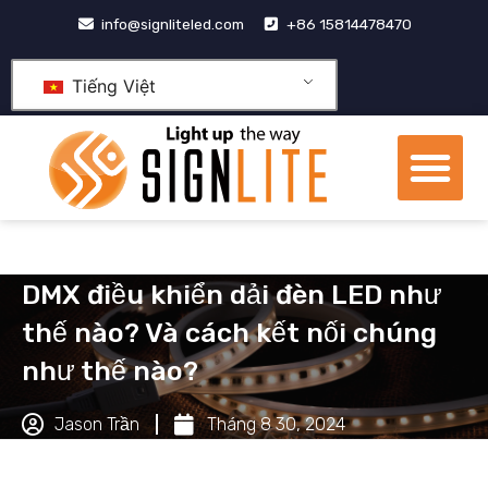
Nhảy
info@signliteled.com
+86 15814478470
tới
nội
Tiếng Việt
dung
Th
đơ
Các sản phẩm
Sản phẩm OEM&ODM
trung tâm tri thức
Giới thiệu về chúng tôi
DMX điều khiển dải đèn LED như
thế nào? Và cách kết nối chúng
như thế nào?
Jason Trần
Tháng 8 30, 2024