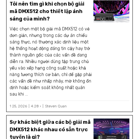
Tôi nên tìm gì khi chọn bộ giải
mã DMX512 cho thiết lập ánh
sáng của mình?
Việc chọn một bộ giải mã DMX512 có vẻ
đơn giản, nhưng trong các dự án chiếu
sáng thực, nó thường xác định liệu một
hệ thống hoạt động đáng tin cậy hay trở
thành nguồn gốc của các vấn đề đang
diễn ra. Nhiều người dùng tập trung chủ
yếu vào xếp hạng công suất hoặc khả
năng tương thích cơ bản, chỉ để gặp phải
các vấn đề như nhấp nháy, mờ không ổn
định hoặc kiểm soát không nhất quán
sau khi ...
1 25, 2026
4:28 ›
Steven Quan
Sự khác biệt giữa các bộ giải mã
DMX512 khác nhau có sẵn trực
tuyến là gì?