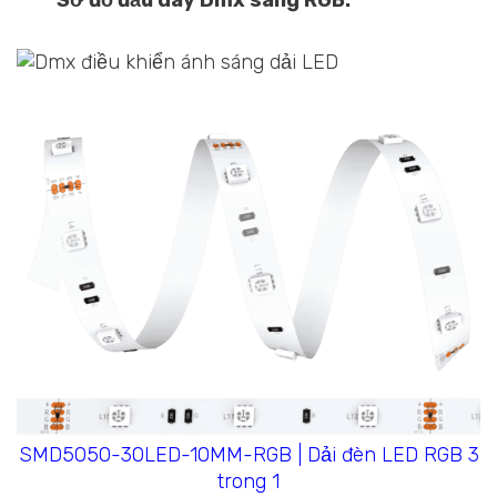
Sơ đồ đấu dây Dmx sang RGB:
SMD5050-30LED-10MM-RGB | Dải đèn LED RGB 3
trong 1