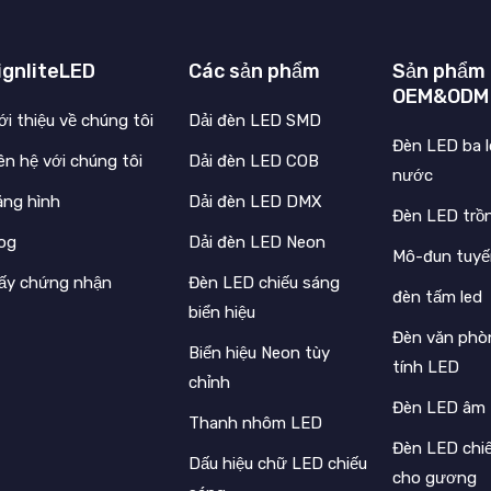
ignliteLED
Các sản phẩm
Sản phẩm
OEM&ODM
ới thiệu về chúng tôi
Dải đèn LED SMD
Đèn LED ba 
ên hệ với chúng tôi
Dải đèn LED COB
nước
ăng hình
Dải đèn LED DMX
Đèn LED trồ
log
Dải đèn LED Neon
Mô-đun tuyế
iấy chứng nhận
Đèn LED chiếu sáng
đèn tấm led
biển hiệu
Đèn văn phò
Biển hiệu Neon tùy
tính LED
chỉnh
Đèn LED âm
Thanh nhôm LED
Đèn LED chi
Dấu hiệu chữ LED chiếu
cho gương