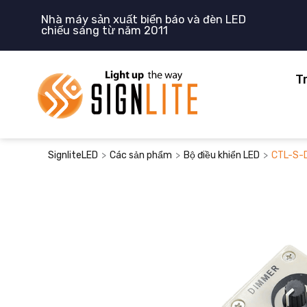
Nhảy
Nhà máy sản xuất biển báo và đèn LED
tới
chiếu sáng từ năm 2011
nội
dung
T
>
>
>
SignliteLED
Các sản phẩm
Bộ điều khiển LED
CTL-S-