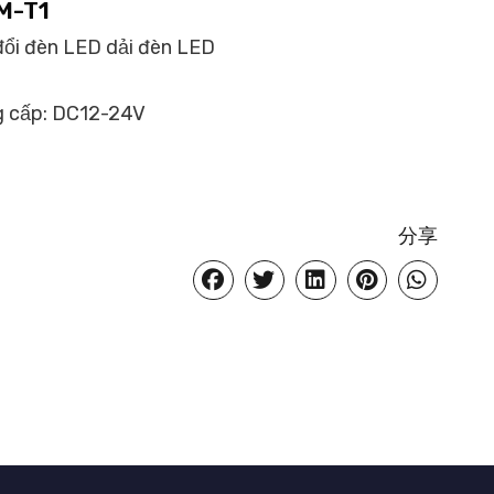
M-T1
đổi đèn LED dải đèn LED
ng cấp: DC12-24V
分享