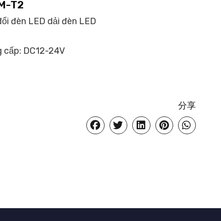
IM-T2
đổi đèn LED dải đèn LED
ng cấp: DC12-24V
分享