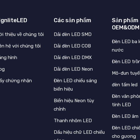
ignliteLED
Các sản phẩm
Sản phẩm
OEM&ODM
ới thiệu về chúng tôi
Dải đèn LED SMD
Đèn LED ba 
ên hệ với chúng tôi
Dải đèn LED COB
nước
ăng hình
Dải đèn LED DMX
Đèn LED trồ
log
Dải đèn LED Neon
Mô-đun tuyế
iấy chứng nhận
Đèn LED chiếu sáng
đèn tấm led
biển hiệu
Đèn văn phò
Biển hiệu Neon tùy
tính LED
chỉnh
Đèn LED âm
Thanh nhôm LED
Đèn LED chi
Dấu hiệu chữ LED chiếu
cho gương