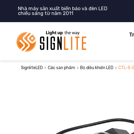
Nhảy
Nhà máy sản xuất biển báo và đèn LED
tới
chiếu sáng từ năm 2011
nội
dung
T
>
>
>
SignliteLED
Các sản phẩm
Bộ điều khiển LED
CTL-S-