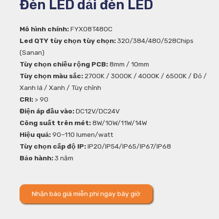
Đèn LED dải đèn LED
Mô hình chính:
FYX08T480C
Led QTY tùy chọn tùy chọn:
320/384/480/528Chips
(Sanan)
Tùy chọn chiều rộng PCB:
8mm / 10mm
Tùy chọn màu sắc:
2700K / 3000K / 4000K / 6500K / Đỏ /
Xanh lá / Xanh / Tùy chỉnh
CRI:
> 90
Điện áp đầu vào:
DC12V/DC24V
Công suất trên mét:
8W/10W/11W/14W
Hiệu quả:
90–110 lumen/watt
Tùy chọn cấp độ IP:
IP20/IP54/IP65/IP67/IP68
Bảo hành:
3 năm
Nhận báo giá miễn phí ngay bây giờ