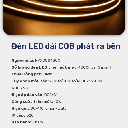
Đèn LED dải COB phát ra bên
Người mẫu:
FYX08S480C
Số lượng đèn LED trên một mét:
480Chips (Sanan)
chiều rộng pcb
: 8mm
Tùy chọn màu sắc:
2700k/3000k/4000k/6500k
CRI:
> 90
Điện áp đầu vào:
DC24V
Công suất trên mét:
10W
Hiệu quả:
90–110 lumen/watt
IP cấp:
ip20
Bảo hành:
3 năm