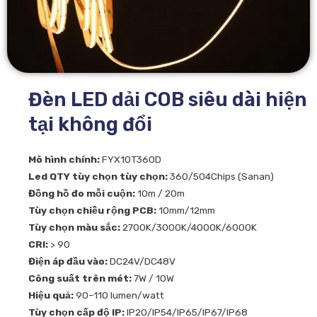
Đèn LED dải COB siêu dài hiện
tại không đổi
Mô hình chính:
FYX10T360D
Led QTY tùy chọn tùy chọn:
360/504Chips (Sanan)
Đồng hồ đo mỗi cuộn:
10m / 20m
Tùy chọn chiều rộng PCB:
10mm/12mm
Tùy chọn màu sắc:
2700K/3000K/4000K/6000K
CRI:
> 90
Điện áp đầu vào:
DC24V/DC48V
Công suất trên mét:
7W / 10W
Hiệu quả:
90–110 lumen/watt
Tùy chọn cấp độ IP:
IP20/IP54/IP65/IP67/IP68