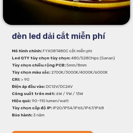
đèn led dải cắt miễn phí
Mô hình chính:
FYX08T480C cắt miễn phí
Led QTY tùy chọn tùy chọn:
480/528Chips (Sanan)
Tùy chọn chiều rộng PCB:
5mm/8mm
Tùy chọn màu sắc:
2700K/3000K/4000K/6000K
CRI:
> 90
Điện áp đầu vào:
DC12V/DC24V
Công suất trên mét:
6W / 9W / 13W
Hiệu quả:
90–110 lumen/watt
Tùy chọn cấp độ IP:
IP20/IP54/IP65/IP67/IP68
Bảo hành:
3 năm