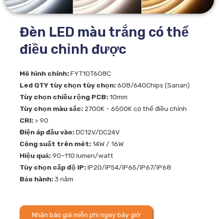
Đèn LED màu trắng có thể
điều chỉnh được
Mô hình chính:
FYT10T608C
Led QTY tùy chọn tùy chọn:
608/640Chips (Sanan)
Tùy chọn chiều rộng PCB:
10mm
Tùy chọn màu sắc:
2700K - 6500K có thể điều chỉnh
CRI:
> 90
Điện áp đầu vào:
DC12V/DC24V
Công suất trên mét:
14W / 16W
Hiệu quả:
90–110 lumen/watt
Tùy chọn cấp độ IP:
IP20/IP54/IP65/IP67/IP68
Bảo hành:
3 năm
Nhận báo giá miễn phí ngay bây giờ