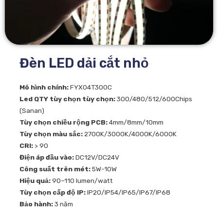
Đèn LED dải cắt nhỏ
Mô hình chính:
FYX04T300C
Led QTY tùy chọn tùy chọn:
300/480/512/600Chips
(Sanan)
Tùy chọn chiều rộng PCB:
4mm/8mm/10mm
Tùy chọn màu sắc:
2700K/3000K/4000K/6000K
CRI:
> 90
Điện áp đầu vào:
DC12V/DC24V
Công suất trên mét:
5W-10W
Hiệu quả:
90–110 lumen/watt
Tùy chọn cấp độ IP:
IP20/IP54/IP65/IP67/IP68
Bảo hành:
3 năm