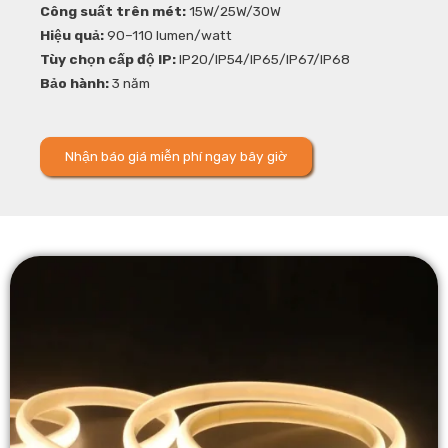
Công suất trên mét:
15W/25W/30W
Hiệu quả:
90–110 lumen/watt
Tùy chọn cấp độ IP:
IP20/IP54/IP65/IP67/IP68
Bảo hành:
3 năm
Nhận báo giá miễn phí ngay bây giờ