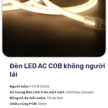
Đèn LED AC COB không người
lái
Người mẫu:
FYX12T320G
Số lượng đèn LED trên một mét:
320Chips (Sanan)
Đồng hồ đo mỗi cuộn:
Tối đa 25m
Chiều rộng PCB:
12mm