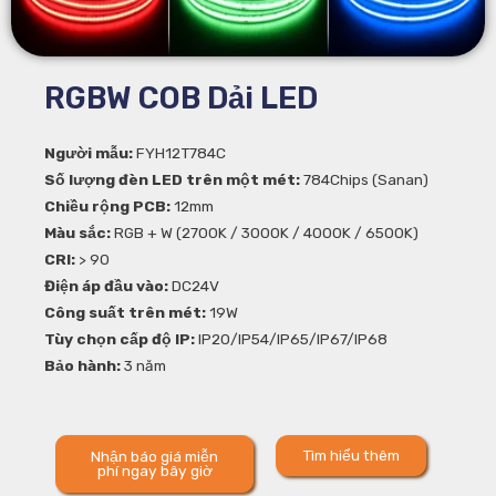
RGBW COB Dải LED
Người mẫu:
FYH12T784C
Số lượng đèn LED trên một mét:
784Chips (Sanan)
Chiều rộng PCB:
12mm
Màu sắc:
RGB + W (2700K / 3000K / 4000K / 6500K)
CRI:
> 90
Điện áp đầu vào:
DC24V
Công suất trên mét:
19W
Tùy chọn cấp độ IP:
IP20/IP54/IP65/IP67/IP68
Bảo hành:
3 năm
Tìm hiểu thêm
Nhận báo giá miễn
phí ngay bây giờ