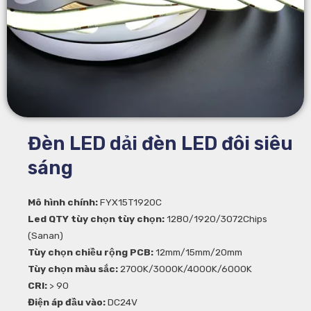
Đèn LED dải đèn LED đôi siêu
sáng
Mô hình chính:
FYX15T1920C
Led QTY tùy chọn tùy chọn:
1280/1920/3072Chips
(Sanan)
Tùy chọn chiều rộng PCB:
12mm/15mm/20mm
Tùy chọn màu sắc:
2700K/3000K/4000K/6000K
CRI:
> 90
Điện áp đầu vào:
DC24V