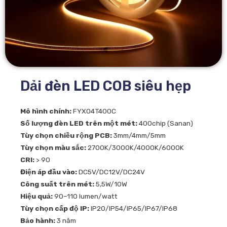
Dải đèn LED COB siêu hẹp
Mô hình chính:
FYX04T400C
Số lượng đèn LED trên một mét:
400chip (Sanan)
Tùy chọn chiều rộng PCB:
3mm/4mm/5mm
Tùy chọn màu sắc:
2700K/3000K/4000K/6000K
CRI:
> 90
Điện áp đầu vào:
DC5V/DC12V/DC24V
Công suất trên mét:
5,5W/10W
Hiệu quả:
90–110 lumen/watt
Tùy chọn cấp độ IP:
IP20/IP54/IP65/IP67/IP68
Bảo hành:
3 năm