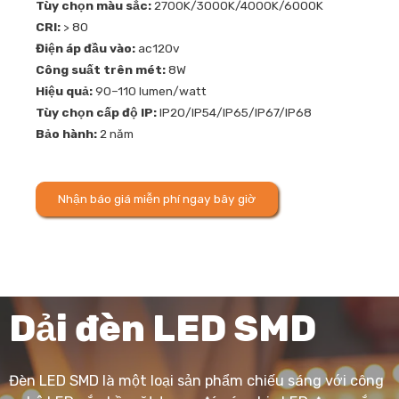
Tùy chọn màu sắc:
2700K/3000K/4000K/6000K
CRI:
> 80
Điện áp đầu vào:
ac120v
Công suất trên mét:
8W
Hiệu quả:
90–110 lumen/watt
Tùy chọn cấp độ IP:
IP20/IP54/IP65/IP67/IP68
Bảo hành:
2 năm
Nhận báo giá miễn phí ngay bây giờ
Dải đèn LED SMD
Đèn LED SMD là một loại sản phẩm chiếu sáng với công