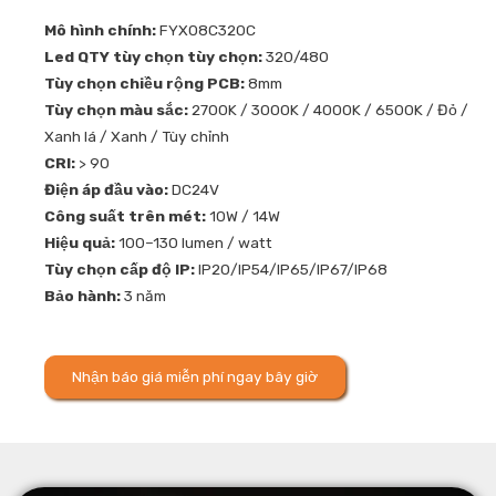
Mô hình chính:
FYX08C320C
Led QTY tùy chọn tùy chọn:
320/480
Tùy chọn chiều rộng PCB:
8mm
Tùy chọn màu sắc:
2700K / 3000K / 4000K / 6500K / Đỏ /
Xanh lá / Xanh / Tùy chỉnh
CRI:
> 90
Điện áp đầu vào:
DC24V
Công suất trên mét:
10W / 14W
Hiệu quả:
100–130 lumen / watt
Tùy chọn cấp độ IP:
IP20/IP54/IP65/IP67/IP68
Bảo hành:
3 năm
Nhận báo giá miễn phí ngay bây giờ