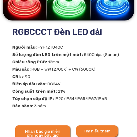
RGBCCCT Đèn LED dải
Người mẫu:
FYH12T840C
Số lượng đèn LED trên một mét:
840Chips (Sanan)
Chiều rộng PCB:
12mm
Màu sắc:
RGB + WW (2700K) + CW (6000K)
CRI:
> 90
Điện áp đầu vào:
DC24V
Công suất trên mét:
21W
Tùy chọn cấp độ IP:
IP20/IP54/IP65/IP67/IP68
Bảo hành:
3 năm
Tìm hiểu thêm
Nhận báo giá miễn
phí ngay bây giờ