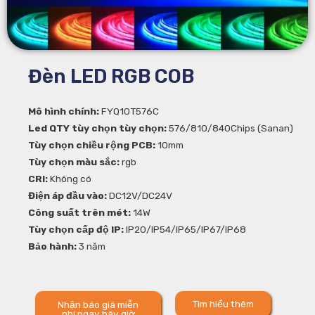
Đèn LED RGB COB
Mô hình chính:
FYQ10T576C
Led QTY tùy chọn tùy chọn:
576/810/840Chips (Sanan)
Tùy chọn chiều rộng PCB:
10mm
Tùy chọn màu sắc:
rgb
CRI:
Không có
Điện áp đầu vào:
DC12V/DC24V
Công suất trên mét:
14W
Tùy chọn cấp độ IP:
IP20/IP54/IP65/IP67/IP68
Bảo hành:
3 năm
Tìm hiểu thêm
Nhận báo giá miễn
phí ngay bây giờ