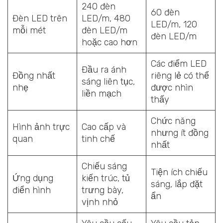
240 đèn
60 đèn
Đèn LED trên
LED/m, 480
LED/m, 120
mỗi mét
đèn LED/m
đèn LED/m
hoặc cao hơn
Các điểm LED
Đầu ra ánh
Đồng nhất
riêng lẻ có thể
sáng liên tục,
nhẹ
được nhìn
liền mạch
thấy
Chức năng
Hình ảnh trực
Cao cấp và
nhưng ít đồng
quan
tinh chế
nhất
Chiếu sáng
Tiện ích chiếu
Ứng dụng
kiến trúc, tủ
sáng, lắp đặt
điển hình
trưng bày,
ẩn
vịnh nhỏ