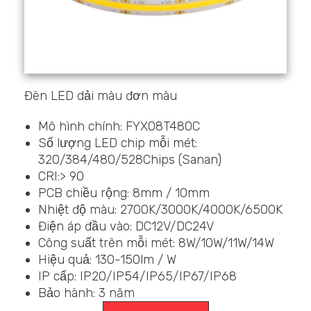
Đèn LED dải màu đơn màu
Mô hình chính: FYX08T480C
Số lượng LED chip mỗi mét:
320/384/480/528Chips (Sanan)
CRI:> 90
PCB chiều rộng: 8mm / 10mm
Nhiệt độ màu: 2700K/3000K/4000K/6500K
Điện áp đầu vào: DC12V/DC24V
Công suất trên mỗi mét: 8W/10W/11W/14W
Hiệu quả: 130-150lm / W
IP cấp: IP20/IP54/IP65/IP67/IP68
Bảo hành: 3 năm