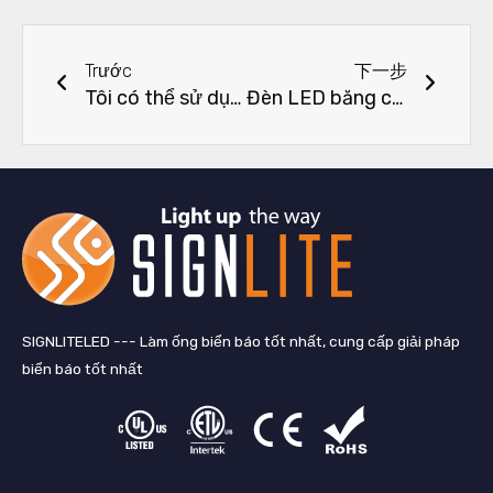
Trước đó
Tiếp 
Trước
下一步
Tôi có thể sử dụng dải đèn LED mật độ cao để chiếu sáng ngoài trời không?
Đèn LED băng công suất cao có bền hơn không?
SIGNLITELED --- Làm ống biển báo tốt nhất, cung cấp giải pháp
biển báo tốt nhất
L
F
T
Y