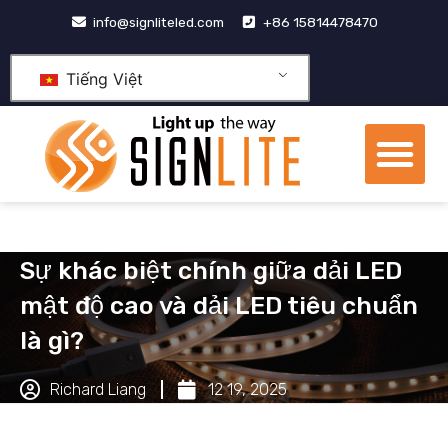
Nhảy
info@signliteled.com
+86 15814478470
tới
nội
Tiếng Việt
dung
Th
đơ
Các sản phẩm
Sản phẩm OEM&ODM
trung tâm tri thức
Giới thiệu về chúng tôi
Sự khác biệt chính giữa dải LED
mật độ cao và dải LED tiêu chuẩn
là gì?
Richard Liang
12 19, 2025