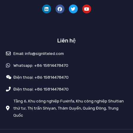
i
a
w
o
n
c
i
u
k
e
t
t
e
b
t
u
d
o
e
b
i
o
r
e
n
k
Liên hệ
Email: info@signliteled.com
Whatsapp: +86 15814478470
Điện thoại: +86 15814478470
Điện thoại: +86 15814478470
Tầng 6, Khu công nghiệp Fuxinfa, Khu công nghiệp Shuitian
thứ tư, Thị trấn Shiyan, Thâm Quyến, Quảng Đông, Trung
Quốc