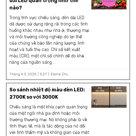
dải LED quan trọng như thế
nào?
Trong lĩnh vực chiếu sáng, đèn dải LED
đã được sử dụng rộng rãi trong các tình
huống khác nhau như nhà ở, thương mại
và môi trường công nghiệp do lợi thế
của chúng về bảo tồn năng lượng, linh
hoạt và tuổi thọ cao. Chỉ số kết xuất
màu (CRI), một chỉ số chính để đo khả
năng của nguồn sáng ...
Tháng 4 3, 2025
5:27
Elaine Zhu
So sánh nhiệt độ màu đèn LED:
2700K so với 3000K
Chiếu sáng là một khía cạnh quan trọng
của một ngôi nhà gia đình hoặc môi
trường thương mại. Nó không phải là về
tính thực tế, mà là tác động của nó đối
với tính thẩm mỹ và không gian của một