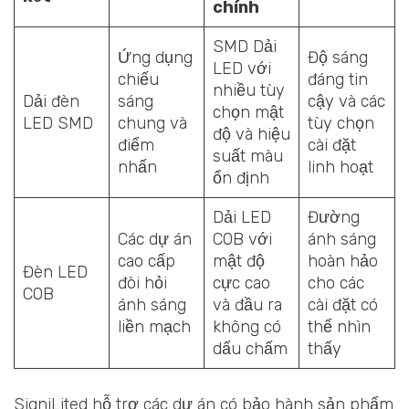
chính
SMD Dải
Ứng dụng
Độ sáng
LED với
chiếu
đáng tin
nhiều tùy
Dải đèn
sáng
cậy và các
chọn mật
LED SMD
chung và
tùy chọn
độ và hiệu
điểm
cài đặt
suất màu
nhấn
linh hoạt
ổn định
Dải LED
Đường
Các dự án
COB với
ánh sáng
cao cấp
mật độ
hoàn hảo
Đèn LED
đòi hỏi
cực cao
cho các
COB
ánh sáng
và đầu ra
cài đặt có
liền mạch
không có
thể nhìn
dấu chấm
thấy
SigniLited hỗ trợ các dự án có bảo hành sản phẩm