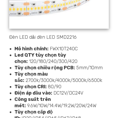
Đèn LED dải đèn LED SMD2216
Mô hình chính:
FWX10T240C
Led QTY tùy chọn tùy
chọn:
120/180/240/300/420
Tùy chọn chiều rộng PCB:
5mm/10mm
Tùy chọn màu
sắc:
2700k/3000k/4000k/5000k/6500k
Tùy chọn CRI:
80/90
Điện áp đầu vào:
DC12V/DC24V
Công suất trên
mét:
9.6W/10W/14.4W/19.2W/20W/24W
Tùy chọn cấp độ