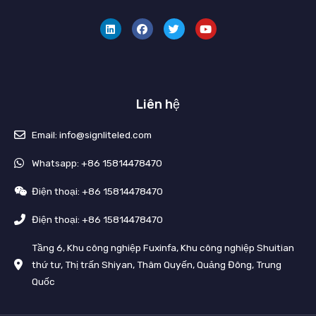
L
F
T
Y
i
a
w
o
n
c
i
u
k
e
t
t
e
b
t
u
d
o
e
b
i
o
r
e
n
k
Liên hệ
Email: info@signliteled.com
Whatsapp: +86 15814478470
Điện thoại: +86 15814478470
Điện thoại: +86 15814478470
Tầng 6, Khu công nghiệp Fuxinfa, Khu công nghiệp Shuitian
thứ tư, Thị trấn Shiyan, Thâm Quyến, Quảng Đông, Trung
Quốc