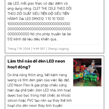
dải LED, mỗi giao thức có đặc điểm và
ứng dụng riêng: CLET THE CELE THEO DÕI
THEO DÕI SUẤT SIÊU TIẾN ĐỘ SIÊU TIẾN
HÀNH1. Dải LED DMX512: 1 10 10 1000
10000000000000000000000000000
00000000000000000000000000000
0000000000 Nó cho phép truyền tải tới
512 kênh dữ liệu điều khiển qua...
Tháng 7 19, 2024
9:49 SÁT
Zhang Lingjing
Làm thế nào để đèn LED neon
hoạt động?
Do khả năng thích ứng, tiết kiệm năng
lượng và tính đơn giản của việc lắp đặt,
LED Neon Flex là giải pháp chiếu sáng
hiện đại phổ biến. Đèn LED nhỏ, linh hoạt
được bao bọc trong một chiếc áo khoác
silicon hoặc PVC tạo nên sự thay thế linh
hoạt cho đèn neon thủy tinh truyền