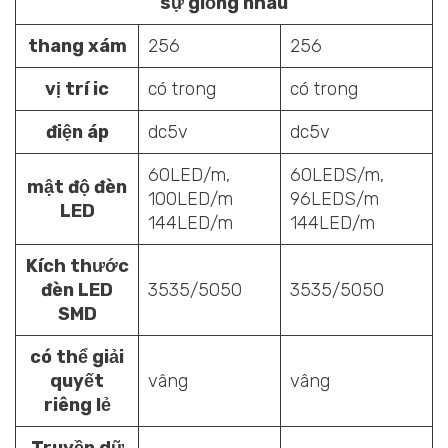
sự giống nhau
thang xám
256
256
vị trí ic
có trong
có trong
điện áp
dc5v
dc5v
60LED/m,
60LEDS/m,
mật độ đèn
100LED/m
96LEDS/m
LED
144LED/m
144LED/m
Kích thước
đèn LED
3535/5050
3535/5050
SMD
có thể giải
quyết
vâng
vâng
riêng lẻ
Truyền dữ