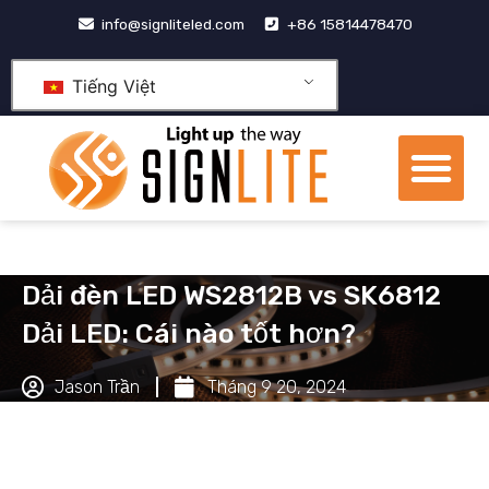
Nhảy
info@signliteled.com
+86 15814478470
tới
nội
Tiếng Việt
dung
Th
đơ
Các sản phẩm
Sản phẩm OEM&ODM
trung tâm tri thức
Giới thiệu về chúng tôi
Dải đèn LED WS2812B vs SK6812
Dải LED: Cái nào tốt hơn?
Jason Trần
Tháng 9 20, 2024