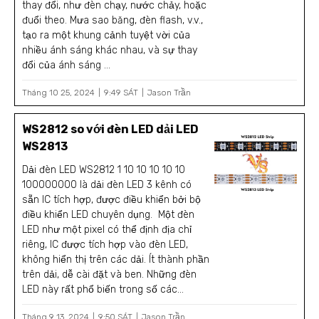
thay đổi, như đèn chạy, nước chảy, hoặc
đuổi theo. Mưa sao băng, đèn flash, v.v.,
tạo ra một khung cảnh tuyệt vời của
nhiều ánh sáng khác nhau, và sự thay
đổi của ánh sáng ...
Tháng 10 25, 2024
9:49 SÁT
Jason Trần
WS2812 so với đèn LED dải LED
WS2813
Dải đèn LED WS2812 1 10 10 10 10 10
100000000 là dải đèn LED 3 kênh có
sẵn IC tích hợp, được điều khiển bởi bộ
điều khiển LED chuyên dụng. Một đèn
LED như một pixel có thể định địa chỉ
riêng, IC được tích hợp vào đèn LED,
không hiển thị trên các dải. Ít thành phần
trên dải, dễ cài đặt và ben. Những đèn
LED này rất phổ biến trong số các...
Tháng 9 13, 2024
9:50 SÁT
Jason Trần