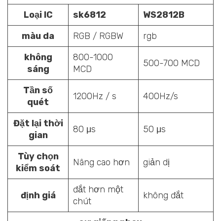
Loại IC
sk6812
WS2812B
màu da
RGB / RGBW
rgb
không
800-1000
500-700 MCD
sáng
MCD
Tần số
1200Hz / s
400Hz/s
quét
Đặt lại thời
80 μs
50 μs
gian
Tùy chọn
Nâng cao hơn
giản dị
kiểm soát
đắt hơn một
định giá
không đắt
chút