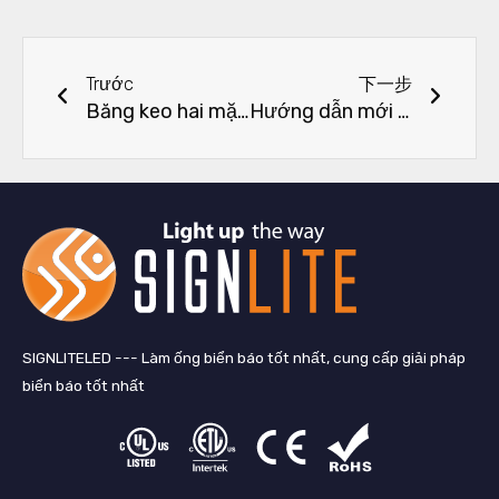
Trước đó
Tiếp 
Trước
下一步
Băng keo hai mặt tốt nhất cho đèn dải LED là gì?
Hướng dẫn mới nhất 2024 về các loại dải LED
SIGNLITELED --- Làm ống biển báo tốt nhất, cung cấp giải pháp
biển báo tốt nhất