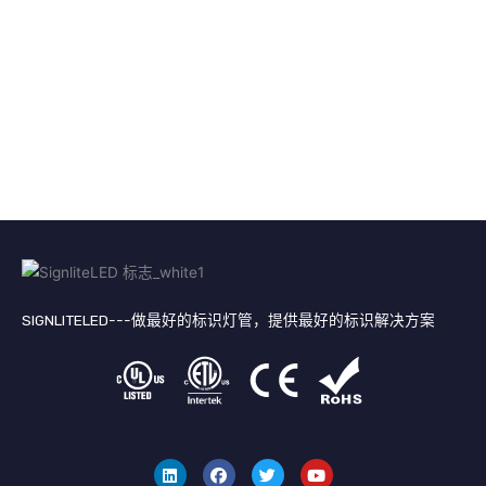
SIGNLITELED---做最好的标识灯管，提供最好的标识解决方案
领
F
叽
Y
英
a
叽
o
c
喳
u
e
喳
T