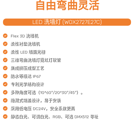
自由弯曲灵活
LED 洗墙灯 (WOX2727E27C)
Flex 3D 洗墙机
柔性衬垫洗墙机
柔性 LED 墙面光栅
三维弯曲洗墙灯霓虹灯软管
集成挤压成型工艺
防水等级达 IP67
专利光学结构设计
多种角度可选（10*60°/20*30°/45°）。
隐藏式端盖设计，易于安装
采用低电压 DC24V，安全系数更高
静态白光、可调白光、RGB、可选 DMX512 寻址