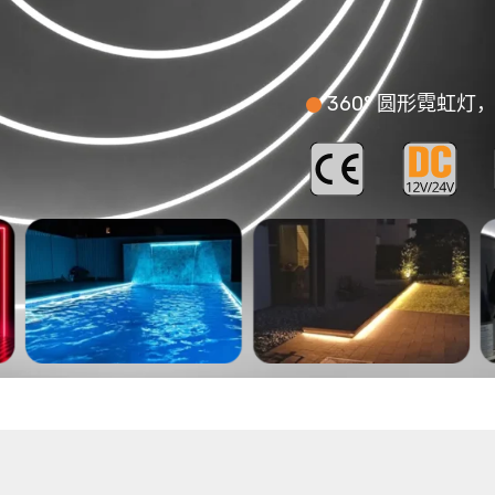
360° 圆形霓虹灯