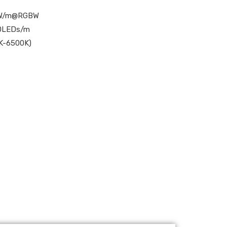
W/m@RGBW
0LEDs/m
-6500K)