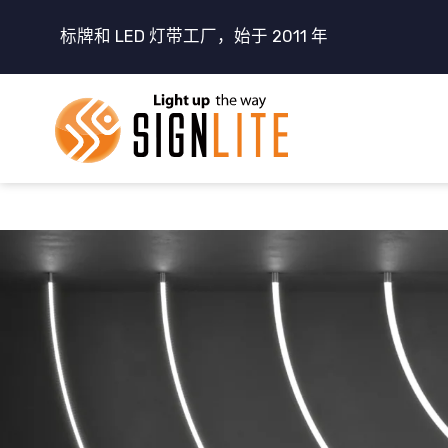
跳
标牌和 LED 灯带工厂，始于 2011 年
至
内
容