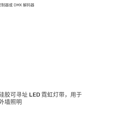
控制器或 DMX 解码器
220 硅胶可寻址 LED 霓虹灯带，用于
外墙照明