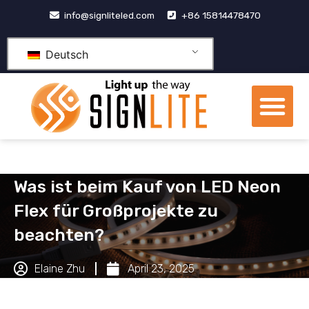
Zum
info@signliteled.com
+86 15814478470
Inhalt
springen
Deutsch
Me
OEM- und ODM-Produkte
Was ist beim Kauf von LED Neon
Flex für Großprojekte zu
beachten?
Elaine Zhu
April 23, 2025