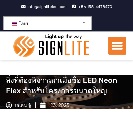
跳
info@signliteled.com
+86 15814478470
至
内
ไทย
容
เมน
ผลิตภัณฑ์ OEM และ ODM
ศูนย์รวมความรู้
เกี่ยวกับเรา
สิ่งที่ต้องพิจารณาเมื่อซื้อ LED Neon
Flex สำหรับโครงการขนาดใหญ่
เอเลน จู้
‘23, 2025