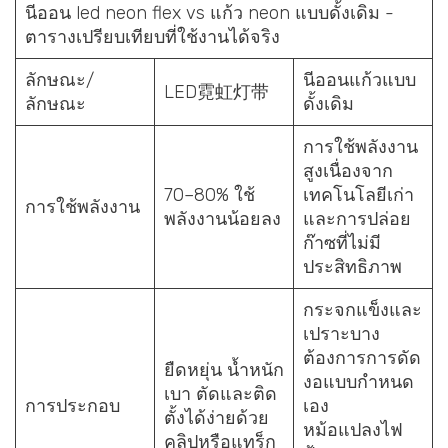
นีออน led neon flex vs แก้ว neon แบบดั้งเดิม -
ตารางเปรียบเทียบที่ใช้งานได้จริง
ลักษณะ/
นีออนแก้วแบบ
LED霓虹灯带
ลักษณะ
ดั้งเดิม
การใช้พลังงาน
สูงเนื่องจาก
70–80% ใช้
เทคโนโลยีเก่า
การใช้พลังงาน
พลังงานน้อยลง
และการปล่อย
ก๊าซที่ไม่มี
ประสิทธิภาพ
กระจกแข็งและ
เปราะบาง
ต้องการการดัด
ยืดหยุ่น น้ำหนัก
งอแบบกำหนด
เบา ตัดและติด
การประกอบ
เอง
ตั้งได้ง่ายด้วย
หม้อแปลงไฟ
คลิปหรือแทร็ก