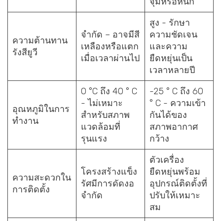
จุ่มหรือหนัก
สูง - รักษา
จำกัด – อาจมีสี
ความชัดเจน
ความต้านทาน
เหลืองหรือแตก
และความ
รังสียูวี
เมื่อเวลาผ่านไป
ยืดหยุ่นเป็น
เวลาหลายปี
0 °C ถึง 40 ° C
-25 ° C ถึง 60
- ไม่เหมาะ
° C - ความเข้า
อุณหภูมิในการ
สำหรับสภาพ
กันได้ของ
ทำงาน
แวดล้อมที่
สภาพอากาศ
รุนแรง
กว้าง
ตัวเครื่อง
โครงสร้างแข็ง
ยืดหยุ่นพร้อม
ความสะดวกใน
รัศมีการดัดงอ
อุปกรณ์ติดตั้งที่
การติดตั้ง
จำกัด
ปรับให้เหมาะ
สม