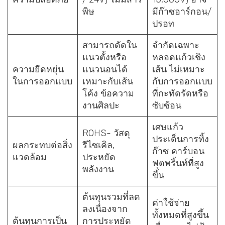
พิษ
มีก๊าซอาร์กอน/
ปรอท
สามารถดัดใน
จำกัดเฉพาะ
แนวตั้งหรือ
หลอดแก้วเชิง
ความยืดหยุ่น
แนวนอนได้
เส้น ไม่เหมาะ
ในการออกแบบ
เหมาะกับเส้น
กับการออกแบบ
โค้ง ข้อความ
ที่กะทัดรัดหรือ
งานศิลปะ
ซับซ้อน
เศษแก้ว
ROHS- วัสดุ
ประเด็นการทิ้ง
ผลกระทบต่อสิ่ง
รีไซเคิล,
ก๊าซ คาร์บอน
แวดล้อม
ประหยัด
ฟุตพริ้นท์ที่สูง
พลังงาน
ขึ้น
ต้นทุนรวมที่ลด
ค่าใช้จ่าย
ลงเนื่องจาก
ทั้งหมดที่สูงขึ้น
ต้นทุนการเป็น
การประหยัด