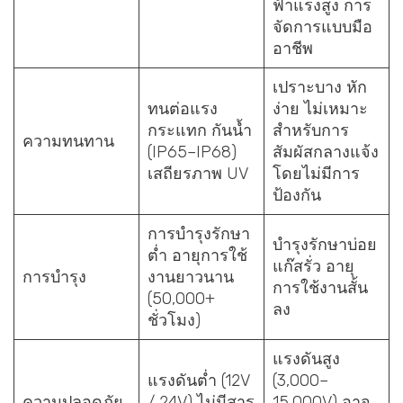
ฟ้าแรงสูง การ
จัดการแบบมือ
อาชีพ
เปราะบาง หัก
ทนต่อแรง
ง่าย ไม่เหมาะ
กระแทก กันน้ำ
สำหรับการ
ความทนทาน
(IP65–IP68)
สัมผัสกลางแจ้ง
เสถียรภาพ UV
โดยไม่มีการ
ป้องกัน
การบำรุงรักษา
บำรุงรักษาบ่อย
ต่ำ อายุการใช้
แก๊สรั่ว อายุ
การบำรุง
งานยาวนาน
การใช้งานสั้น
(50,000+
ลง
ชั่วโมง)
แรงดันสูง
แรงดันต่ำ (12V
(3,000–
ความปลอดภัย
/ 24V) ไม่มีสาร
15,000V) อาจ