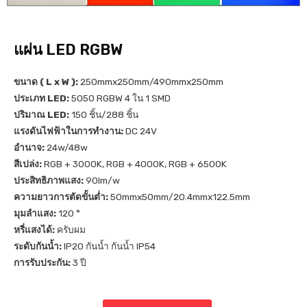
แผ่น LED RGBW
ขนาด ( L x W ):
250mmx250mm/490mmx250mm
ประเภท LED:
5050 RGBW 4 ใน 1 SMD
ปริมาณ LED:
150 ชิ้น/288 ชิ้น
แรงดันไฟฟ้าในการทำงาน:
DC 24V
อำนาจ:
24w/48w
สีเปล่ง:
RGB + 3000K, RGB + 4000K, RGB + 6500K
ประสิทธิภาพแสง:
90lm/w
ความยาวการตัดขั้นต่ำ:
50mmx50mm/20.4mmx122.5mm
มุมลำแสง:
120 °
หรี่แสงได้:
ครับผม
ระดับกันน้ำ:
IP20 กันน้ำ กันน้ำ IP54
การรับประกัน:
3 ปี