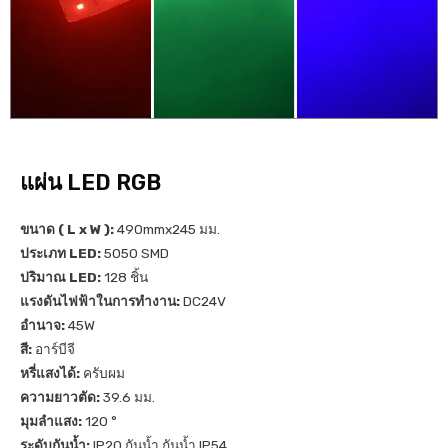
แผ่น LED RGB
ขนาด ( L x W ):
490mmx245 มม.
ประเภท LED:
5050 SMD
ปริมาณ LED:
128 ชิ้น
แรงดันไฟฟ้าในการทำงาน:
DC24V
อำนาจ:
45W
สี:
อาร์บีจี
หรี่แสงได้:
ครับผม
ความยาวตัด:
39.6 มม.
มุมลำแสง:
120 °
ระดับกันน้ำ:
IP20 กันน้ำ กันน้ำ IP54