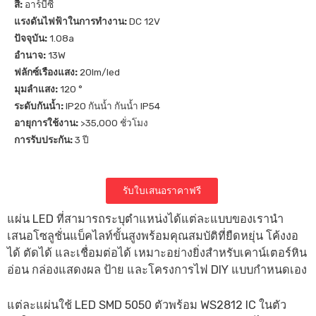
สี:
อาร์บีซี
แรงดันไฟฟ้าในการทำงาน:
DC 12V
ปัจจุบัน:
1.08a
อำนาจ:
13W
ฟลักซ์เรืองแสง:
20lm/led
มุมลำแสง:
120 °
ระดับกันน้ำ:
IP20 กันน้ำ กันน้ำ IP54
อายุการใช้งาน:
>35,000 ชั่วโมง
การรับประกัน:
3 ปี
รับใบเสนอราคาฟรี
แผ่น LED ที่สามารถระบุตำแหน่งได้แต่ละแบบของเรานำ
เสนอโซลูชั่นแบ็คไลท์ขั้นสูงพร้อมคุณสมบัติที่ยืดหยุ่น โค้งงอ
ได้ ตัดได้ และเชื่อมต่อได้ เหมาะอย่างยิ่งสำหรับเคาน์เตอร์หิน
อ่อน กล่องแสดงผล ป้าย และโครงการไฟ DIY แบบกำหนดเอง
แต่ละแผ่นใช้ LED SMD 5050 ตัวพร้อม WS2812 IC ในตัว