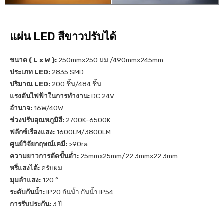
แผ่น LED สีขาวปรับได้
ขนาด ( L x W ):
250mmx250 มม./490mmx245mm
ประเภท LED:
2835 SMD
ปริมาณ LED:
200 ชิ้น/484 ชิ้น
แรงดันไฟฟ้าในการทำงาน:
DC 24V
อำนาจ:
16W/40W
ช่วงปรับอุณหภูมิสี:
2700K-6500K
ฟลักซ์เรืองแสง:
1600LM/3800LM
ศูนย์วิจัยกฤษณ์เคมี:
>90ra
ความยาวการตัดขั้นต่ำ:
25mmx25mm/22.3mmx22.3mm
หรี่แสงได้:
ครับผม
มุมลำแสง:
120 °
ระดับกันน้ำ:
IP20 กันน้ำ กันน้ำ IP54
การรับประกัน:
3 ปี