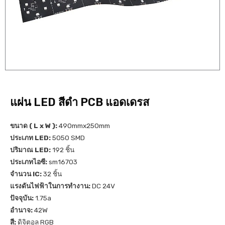
แผ่น LED สีดำ PCB แอดเดรส
ขนาด ( L x W ):
490mmx250mm
ประเภท LED:
5050 SMD
ปริมาณ LED:
192 ชิ้น
ประเภทไอซี:
sm16703
จำนวน IC:
32 ชิ้น
แรงดันไฟฟ้าในการทำงาน:
DC 24V
ปัจจุบัน:
1.75a
อำนาจ:
42W
สี:
ดิจิตอล RGB