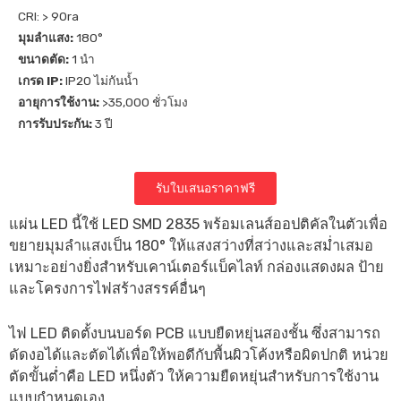
CRI: > 90ra
มุมลำแสง:
180°
ขนาดตัด:
1 นำ
เกรด IP:
IP20 ไม่กันน้ำ
อายุการใช้งาน:
>35,000 ชั่วโมง
การรับประกัน:
3 ปี
รับใบเสนอราคาฟรี
แผ่น LED นี้ใช้ LED SMD 2835 พร้อมเลนส์ออปติคัลในตัวเพื่อ
ขยายมุมลำแสงเป็น 180° ให้แสงสว่างที่สว่างและสม่ำเสมอ
เหมาะอย่างยิ่งสำหรับเคาน์เตอร์แบ็คไลท์ กล่องแสดงผล ป้าย
และโครงการไฟสร้างสรรค์อื่นๆ
ไฟ LED ติดตั้งบนบอร์ด PCB แบบยืดหยุ่นสองชั้น ซึ่งสามารถ
ดัดงอได้และตัดได้เพื่อให้พอดีกับพื้นผิวโค้งหรือผิดปกติ หน่วย
ตัดขั้นต่ำคือ LED หนึ่งตัว ให้ความยืดหยุ่นสำหรับการใช้งาน
แบบกำหนดเอง