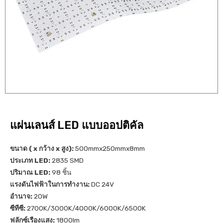
แผ่นเลนส์ LED แบบออปติคัล
ขนาด ( x กว้าง x สูง):
500mmx250mmx8mm
ประเภท LED:
2835 SMD
ปริมาณ LED:
98 ชิ้น
แรงดันไฟฟ้าในการทำงาน:
DC 24V
อำนาจ:
20W
ซีทีซี:
2700K/3000K/4000K/6000K/6500K
ฟลักซ์เรืองแสง:
1800lm