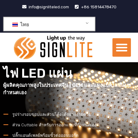
跳
info@signliteled.com
+86 15814478470
至
内
ไทย
容
เมน
ผลิตภัณฑ์ OEM และ ODM
ศูนย์รวมความรู้
เกี่ยวกับเรา
ไฟ LED แผ่น
ผู้ผลิตคุณภาพสูงในประเทศจีน | OEM และแผงแบ็คไลท์แบบ
กำหนดเอง
รูปร่างรอบขอบและส่วนโค้งได้อย่างง่ายดาย
ส่วน Cuttable สำหรับการออกแบบที่กำหนดเอง
ปลั๊กแอนด์เพลย์พร้อมขั้วต่อออนบอร์ด