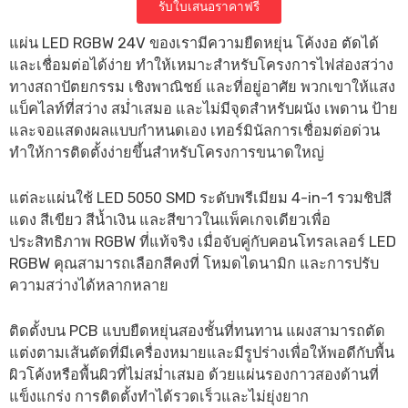
รับใบเสนอราคาฟรี
แผ่น LED RGBW 24V ของเรามีความยืดหยุ่น โค้งงอ ตัดได้
และเชื่อมต่อได้ง่าย ทำให้เหมาะสำหรับโครงการไฟส่องสว่าง
ทางสถาปัตยกรรม เชิงพาณิชย์ และที่อยู่อาศัย พวกเขาให้แสง
แบ็คไลท์ที่สว่าง สม่ำเสมอ และไม่มีจุดสำหรับผนัง เพดาน ป้าย
และจอแสดงผลแบบกำหนดเอง เทอร์มินัลการเชื่อมต่อด่วน
ทำให้การติดตั้งง่ายขึ้นสำหรับโครงการขนาดใหญ่
แต่ละแผ่นใช้ LED 5050 SMD ระดับพรีเมียม 4-in-1 รวมชิปสี
แดง สีเขียว สีน้ำเงิน และสีขาวในแพ็คเกจเดียวเพื่อ
ประสิทธิภาพ RGBW ที่แท้จริง เมื่อจับคู่กับคอนโทรลเลอร์ LED
RGBW คุณสามารถเลือกสีคงที่ โหมดไดนามิก และการปรับ
ความสว่างได้หลากหลาย
ติดตั้งบน PCB แบบยืดหยุ่นสองชั้นที่ทนทาน แผงสามารถตัด
แต่งตามเส้นตัดที่มีเครื่องหมายและมีรูปร่างเพื่อให้พอดีกับพื้น
ผิวโค้งหรือพื้นผิวที่ไม่สม่ำเสมอ ด้วยแผ่นรองกาวสองด้านที่
แข็งแกร่ง การติดตั้งทำได้รวดเร็วและไม่ยุ่งยาก