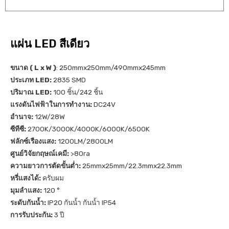
แผ่น LED สีเดียว
ขนาด ( L x W )
: 250mmx250mm/490mmx245mm
ประเภท LED:
2835 SMD
ปริมาณ LED:
100 ชิ้น/242 ชิ้น
แรงดันไฟฟ้าในการทำงาน:
DC24V
อำนาจ:
12W/28W
ซีทีซี:
2700K/3000K/4000K/6000K/6500K
ฟลักซ์เรืองแสง:
1200LM/2800LM
ศูนย์วิจัยกฤษณ์เคมี:
>80ra
ความยาวการตัดขั้นต่ำ:
25mmx25mm/22.3mmx22.3mm
หรี่แสงได้:
ครับผม
มุมลำแสง:
120 °
ระดับกันน้ำ:
IP20 กันน้ำ กันน้ำ IP54
การรับประกัน:
3 ปี