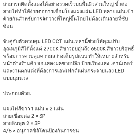
สามารถติดตั้งแผงได้อย่างรวดเร็วบนพื้นผิวส่วนใหญ่ ขั้วต่อ
สายไฟทำให้ง่ายต่อการเชื่อมโยงแผงแผ่น LED หลายแผ่นเข้า
ด้วยกันสำหรับการจัดวางที่ใหญ่ขึ้นโดยไม่ต้องเดินสายที่ซับ
ซ้อน
จับคู่กับตัวควบคุม LED CCT แผ่นเหล่านี้ช่วยให้คุณปรับ
อุณหภูมิสีได้ตั้งแต่ 2700K สีขาวอบอุ่นถึง 6500K สีขาวบริสุทธิ์
พร้อมการควบคุมความสว่างเต็มรูปแบบ ทำให้เหมาะสำหรับ
หน้าต่างร้านค้า จอแสดงผลขายปลีก ป้ายเรืองแสง เคาน์เตอร์
และงานตกแต่งที่ต้องการเอฟเฟกต์แผ่นกระจายแสง LED
แบบนุ่มนวล
ประกอบด้วย:
แผงไฟสีขาว 1 แผ่น x 2 แผ่น
สายเชื่อมต่อ 2 × 3P
สายอินพุต 2 × 3P
4/8 × อนุภาคซิลิโคนป้องกันการชน