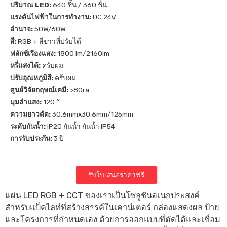
ปริมาณ LED:
640 ชิ้น / 360 ชิ้น
แรงดันไฟฟ้าในการทำงาน:
DC 24V
อำนาจ:
50W/60W
สี:
RGB + สีขาวที่ปรับได้
ฟลักซ์เรืองแสง:
1800 lm/2160lm
หรี่แสงได้:
ครับผม
ปรับอุณหภูมิสี:
ครับผม
ศูนย์วิจัยกฤษณ์เคมี:
>80ra
มุมลำแสง:
120 °
ความยาวตัด:
30.6mmx30.6mm/125mm
ระดับกันน้ำ:
IP20 กันน้ำ กันน้ำ IP54
การรับประกัน:
3 ปี
รับใบเสนอราคาฟรี
แผ่น LED RGB + CCT ของเราเป็นโซลูชันอเนกประสงค์
สำหรับแบ็คไลท์ที่สร้างสรรค์ในเคาน์เตอร์ กล่องแสดงผล ป้าย
และโครงการที่กำหนดเอง ด้วยการออกแบบที่ตัดได้และเชื่อม