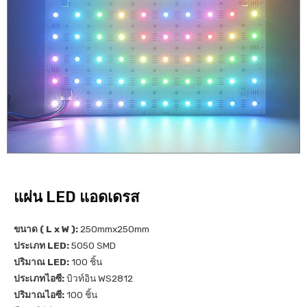
แผ่น LED แอดเดรส
ขนาด ( L x W ):
250mmx250mm
ประเภท LED:
5050 SMD
ปริมาณ LED:
100 ชิ้น
ประเภทไอซี:
บิวท์อิน WS2812
ปริมาณไอซี:
100 ชิ้น