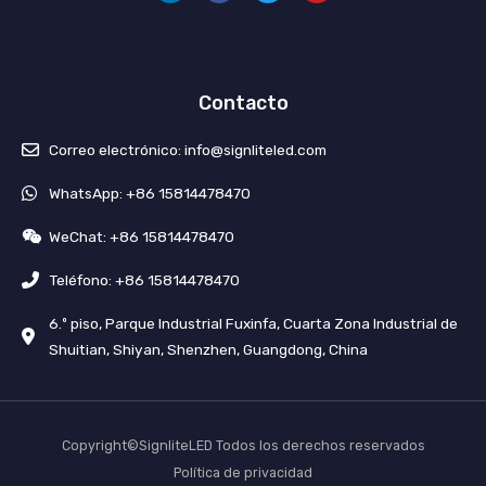
e
b
e
u
d
o
o
b
i
o
e
n
k
Contacto
Correo electrónico: info@signliteled.com
WhatsApp: +86 15814478470
WeChat: +86 15814478470
Teléfono: +86 15814478470
6.º piso, Parque Industrial Fuxinfa, Cuarta Zona Industrial de
Shuitian, Shiyan, Shenzhen, Guangdong, China
Copyright©SignliteLED Todos los derechos reservados
Política de privacidad