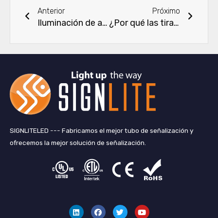
Anterior
Próximo
Iluminación de armarios de cocina: ¿cómo elegir e instalar tiras de luces LED?
¿Por qué las tiras de luces LED son el futuro de la iluminación inteligente?
SIGNLITELED --- Fabricamos el mejor tubo de señalización y
ofrecemos la mejor solución de señalización.
L
F
G
Y
i
a
o
o
n
c
r
u
k
e
j
T