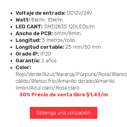
Voltaje de entrada:
DC12V/24V
Watt:
8W/m, 10W/m
LED CANT:
SMD2835 120LEDs/m
Ancho de PCB:
6mm/8mm
Longitud:
5 metros/rollo
Longitud cortable:
25 mm/50 mm
Grado IP:
IP20
Garantía:
2 años
Color:
Rojo/Verde/Azul/Naranja/Púrpura/Rosa/Blanc
cálido/Blanco frío/Amarillo dorado/Amarillo
limón/Azul claro/Rosa claro
30% Precio de venta libre $1,43/m
Obtenga una cotización