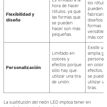
los rótulo
hora de hacer
pueden
rótulos, ya que
Flexibilidad y
fabricars
las formas que
diseño
diseños d
se pueden
formas
hacer son más
versátiles
pequeñas.
más compl
Existe un
Limitado en
amplia g
colores y
personali
efectos porque
en colore
Personalización
sólo hay que
efectos, 
utilizar una tira
se puede
de unión.
utilizar va
tiras.
La sustitución del neón LED implica tener en