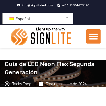
Skip
info@signliteled.com
+86 15814478470
to
content
Español
Me
Productos OEM y ODM
Centro de conocimien
Sobre nosotros
Guía de LED Neon Flex Segunda
Generación
Jacky Tang
3 de noviembre de 2024