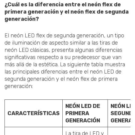
¿Cuál es la diferencia entre el neón flex de
primera generación y el neón flex de segunda
generación?
El neón LED flex de segunda generación, un tipo
de iluminación de aspecto similar a las tiras de
neón LED clásicas, presenta algunas diferencias
significativas respecto a su predecesor que van
más allá de la estética. La siguiente tabla muestra
las principales diferencias entre el neón LED de
segunda generación y el neón flex de primera
generación:
NEÓN LED DE
NEÓN LE
CARACTERÍSTICAS
PRIMERA
SEGUND
GENERACIÓN
GENERAC
La tira de LED y