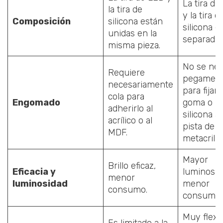
La tira de
la tira de
y la tira d
Composición
silicona están
silicona e
unidas en la
separadas
misma pieza.
No se nec
Requiere
pegamen
necesariamente
para fijar 
cola para
Engomado
goma o la
adherirlo al
silicona a 
acrílico o al
pista de
MDF.
metacrilat
Mayor
Brillo eficaz,
Eficacia y
luminosid
menor
luminosidad
menor
consumo.
consumo.
Muy flexib
Es limitado a la