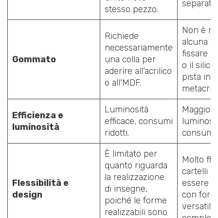
separate.
stesso pezzo.
Non è ne
Richiede
alcuna co
necessariamente
fissare 
Gommato
una colla per
o il silico
aderire all'acrilico
pista in
o all'MDF.
metacrila
Luminosità
Maggior
Efficienza e
efficace, consumi
luminosit
luminosità
ridotti.
consumi.
È limitato per
Molto fles
quanto riguarda
cartelli 
la realizzazione
Flessibilità e
essere p
di insegne,
design
con for
poiché le forme
versatili 
realizzabili sono
compless