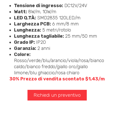
Tensione di ingresso:
DC12V/24V
Watt:
8W/m, 10W/m
LED Q.TÀ:
SMD2835 120LED/m
Larghezza PCB:
6 mm/8 mm
Lunghezza:
5 metri/rotolo
Lunghezza tagliabile:
25 mm/50 mm
Grado IP:
IP20
Garanzia:
2 anni
Colore:
Rosso/verde/blu/arancio/viola/rosa/bianco
caldo/bianco freddo/giallo oro/giallo
limone/blu ghiaccio/rosa chiaro
30% Prezzo di vendita scontato $1,43/m
Richiedi un preventivo