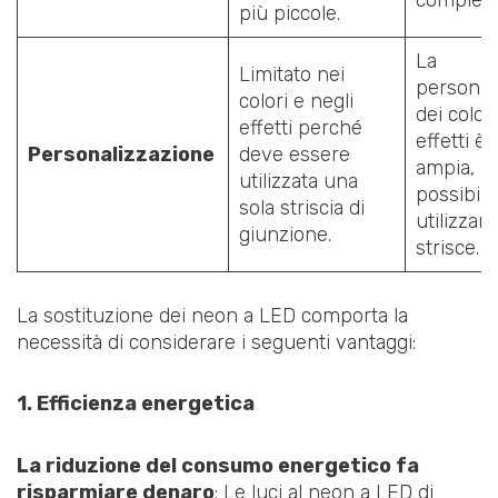
più piccole.
La
Limitato nei
personal
colori e negli
dei colori
effetti perché
effetti è
Personalizzazione
deve essere
ampia, p
utilizzata una
possibile
sola striscia di
utilizzar
giunzione.
strisce.
La sostituzione dei neon a LED comporta la
necessità di considerare i seguenti vantaggi:
1. Efficienza energetica
La riduzione del consumo energetico fa
risparmiare denaro
: Le luci al neon a LED di