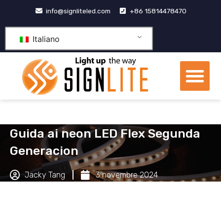
Vai
info@signliteled.com
+86 15814478470
al
contenuto
Italiano
Me
Prodotti OEM e ODM
centro di conoscenza
Guida ai neon LED Flex Segunda
Generacion
Jacky Tang
3 novembre 2024