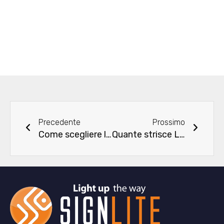
Precedente
Succe
Precedente
Prossimo
Come scegliere le strisce RGB
Quante strisce LED può controllare un DMX