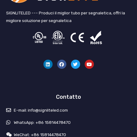
SIGNLITELED --- Produci il miglior tubo per segnaletica, offri la
migliore soluzione per segnaletica
L
F
C
Y
i
a
i
o
n
c
n
u
k
e
g
t
e
b
u
u
d
o
e
b
i
o
t
e
n
k
t
i
o
Contatto
E-mail: info@signliteled.com
WhatsApp: +86 15814478470
WeChat: +86 15814478470