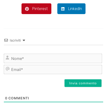
Pinterest
LinkedIn
Iscriviti
No
Ema
0
COMMENTI