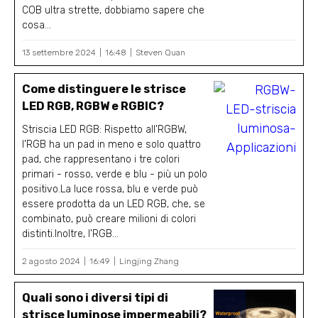
COB ultra strette, dobbiamo sapere che
cosa...
13 settembre 2024
16:48
Steven Quan
Come distinguere le strisce
LED RGB, RGBW e RGBIC?
Striscia LED RGB: Rispetto all'RGBW,
l'RGB ha un pad in meno e solo quattro
pad, che rappresentano i tre colori
primari - rosso, verde e blu - più un polo
positivo.La luce rossa, blu e verde può
essere prodotta da un LED RGB, che, se
combinato, può creare milioni di colori
distinti.Inoltre, l'RGB...
2 agosto 2024
16:49
Lingjing Zhang
Quali sono i diversi tipi di
strisce luminose impermeabili?