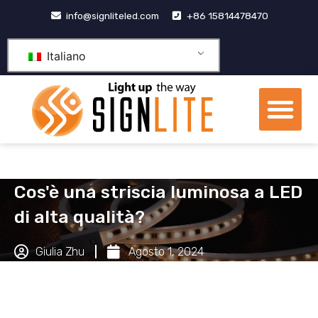
Vai
info@signliteled.com
+86 15814478470
al
contenuto
Italiano
Me
Prodotti OEM e ODM
centro di conoscenza
Cos'è una striscia luminosa a LED
di alta qualità?
Giulia Zhu
Agosto 1, 2024