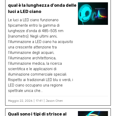
qual è la lunghezza d'onda delle
luci a LED ciano
Le luci a LED ciano funzionano
tipicamente entro la gamma di
lunghezze d'onda di 485–505 nm
(nanometro). Negli ultimi anni,
l'illuminazione a LED ciano ha acquisito
una crescente attenzione tra
l'illuminazione degli acquari,
l'illuminazione architettonica,
l'illuminazione medica, la ricerca
scientifica e le applicazioni di
illuminazione commerciale speciali.
Rispetto ai tradizionali LED blu o verdi, i
LED ciano occupano una regione
spettrale unica che...
Maggio 22, 2026
17:41
Jason Chen
Quali sono i tipi di strisce al