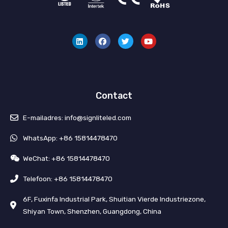
L
F
T
Y
i
a
w
o
n
c
i
u
k
e
t
T
e
b
t
u
d
o
e
b
I
o
r
e
n
k
Contact
E-mailadres: info@signliteled.com
WhatsApp: +86 15814478470
WeChat: +86 15814478470
Telefoon: +86 15814478470
6F, Fuxinfa Industrial Park, Shuitian Vierde Industriezone,
Shiyan Town, Shenzhen, Guangdong, China