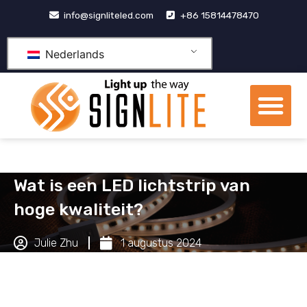
Doorgaan
info@signliteled.com
+86 15814478470
naar
inhoud
Nederlands
Me
OEM&ODM-producten
Wat is een LED lichtstrip van
hoge kwaliteit?
Julie Zhu
1 augustus 2024