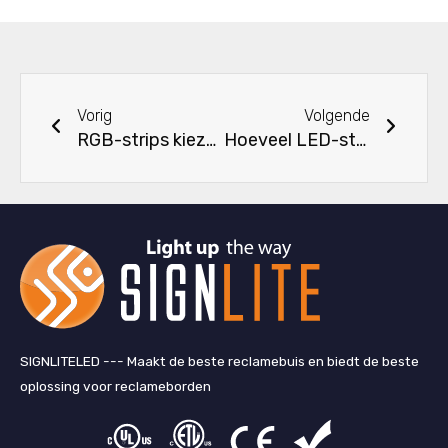
Vorige
Volge
Vorig
Volgende
RGB-strips kiezen
Hoeveel LED-strips kan een DMX aansturen?
SIGNLITELED --- Maakt de beste reclamebuis en biedt de beste
oplossing voor reclameborden