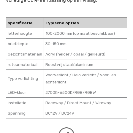
volledige OEM-aanpassing op aanvraag.
specificatie
Typische opties
letterhoogte
100-2000 mm (op maat beschikbaar)
briefdiepte
30-150 mm
Gezichtsmateriaal
Acryl (helder / opaal / gekleurd)
retourmateriaal
Roestvrij staal/aluminium
Voorverlicht / Halo verlicht / voor- en
Type verlichting
achterlicht
LED-kleur
2700K–6500K/RGB/RGBW
Installatie
Raceway / Direct Mount / Wireway
Spanning
DC12V / DC24V