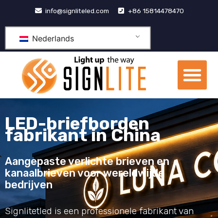
Doorgaan
info@signliteled.com
+86 15814478470
naar
inhoud
Nederlands
Me
OEM&ODM-producten
LED-briefborden
fabrikant in China
Aangepaste verlichte brieven en
kanaalbrieven voor wereldwijde
bedrijven
Signlitetled is een professionele fabrikant van