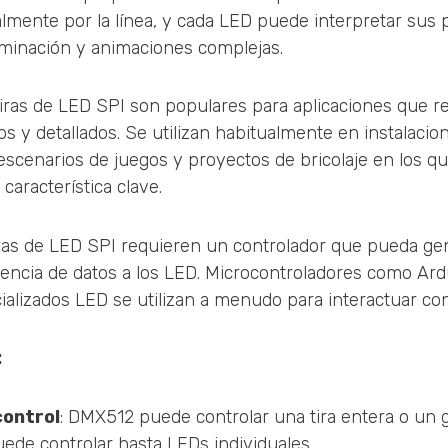
lmente por la línea, y cada LED puede interpretar sus 
luminación y animaciones complejas.
 tiras de LED SPI son populares para aplicaciones que r
s y detallados. Se utilizan habitualmente en instalacione
, escenarios de juegos y proyectos de bricolaje en los qu
aracterística clave.
tiras de LED SPI requieren un controlador que pueda ge
erencia de datos a los LED. Microcontroladores como Ard
alizados LED se utilizan a menudo para interactuar con
:
control
: DMX512 puede controlar una tira entera o un g
ede controlar hasta LEDs individuales.