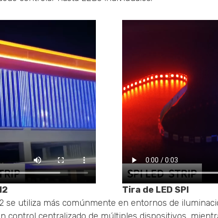
12
Tira de LED SPI
2 se utiliza más comúnmente en entornos de iluminaci
 control centralizado de múltiples dispositivos, mient