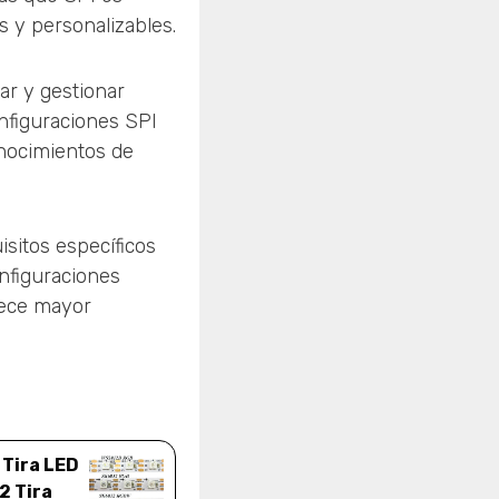
 y personalizables.
ar y gestionar
onfiguraciones SPI
nocimientos de
sitos específicos
onfiguraciones
rece mayor
Tira LED
2 Tira