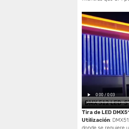
Tira de LED DMX5
Utilización
: DMX51
donde se requiere un