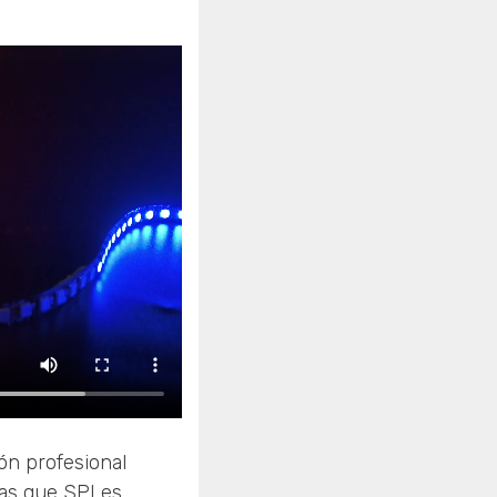
ón profesional
ras que SPI es