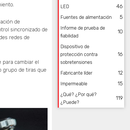
miento.
46
LED
5
Fuentes de alimentación
nación de
Informe de prueba de
ntrol sincronizado de
10
fiabilidad
ndes redes de
Dispositivo de
16
protección contra
e para cambiar el
sobretensiones
 o grupo de tiras que
12
Fabricante líder
15
Impermeable
¿Qué? ¿Por qué?
119
¿Puede?