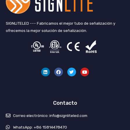
SIGNLITELED --- Fabricamos el mejor tubo de señalización y
ofrecemos la mejor solución de señalización.
L
F
G
Y
i
a
o
o
n
c
r
u
k
e
j
T
e
b
e
u
d
o
o
b
i
o
e
n
k
Contacto
Correo electrónico: info@signliteled.com
WhatsApp: +86 15814478470