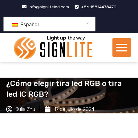
Skip
info@signliteled.com
+86 15814478470
to
content
Español
Me
Productos OEM y ODM
Centro de conocimien
Sobre nosotros
¿Cómo elegir tira led RGB o tira
led IC RGB?
Julia Zhu
17 de julio de 2024