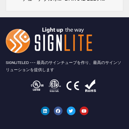
SIGNLITELED --- 最高のサインチューブを作り、最高のサインソ
リューションを提供します
リ
フ
ツ
ユ
ン
ェ
イ
ー
ク
イ
ッ
チ
ト
ス
タ
ュ
イ
ブ
ー
ー
ン
ッ
ブ
ク