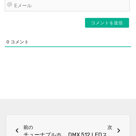
E
メ
ー
ル
0
コメント
前へ
次
前の
次
チューナブルホワイトRGB LEDストリップライトの選び方は？
DMX 512 LEDストリップとSPI LEDストリップの違いは何ですか？