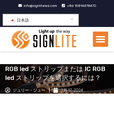
コ
info@signliteled.com
+86 15814478470
ン
テ
日本語
ン
ツ
メ
に
ニ
ス
OEM&ODM製品
ナレッジ ハブ
私たちについて
ュ
キ
ー
ッ
プ
RGB led ストリップまたは IC RGB
led ストリップを選択するには？
ジュリー・ジュー
7月 17, 2024