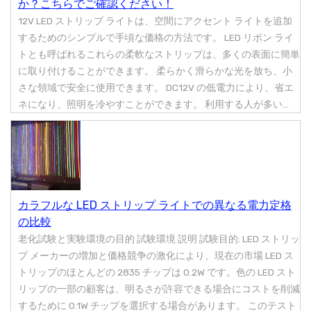
か？こちらでご確認ください！
12V LED ストリップ ライトは、空間にアクセント ライトを追加
するためのシンプルで手頃な価格の方法です。 LED リボン ライ
トとも呼ばれるこれらの柔軟なストリップは、多くの表面に簡単
に取り付けることができます。 柔らかく滑らかな光を放ち、小
さな領域で安全に使用できます。 DC12V の低電力により、省エ
ネになり、照明を冷やすことができます。 利用する人が多い...
カラフルな LED ストリップ ライトでの異なる電力定格
の比較
老化試験と実験環境の目的 試験環境 説明 試験目的: LED ストリッ
プ メーカーの増加と価格競争の激化により、現在の市場 LED ス
トリップのほとんどの 2835 チップは 0.2W です。色の LED スト
リップの一部の顧客は、明るさが許容できる場合にコストを削減
するために 0.1W チップを選択する場合があります。 このテスト