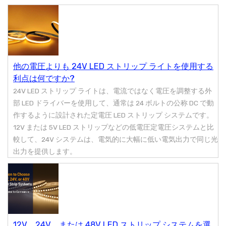
他の電圧よりも 24V LED ストリップ ライトを使用する
利点は何ですか?
24V LED ストリップ ライトは、電流ではなく電圧を調整する外
部 LED ドライバーを使用して、通常は 24 ボルトの公称 DC で動
作するように設計された定電圧 LED ストリップ システムです。
12V または 5V LED ストリップなどの低電圧定電圧システムと比
較して、24V システムは、電気的に大幅に低い電気出力で同じ光
出力を提供します。
12V、24V、または 48V LED ストリップ システムを選