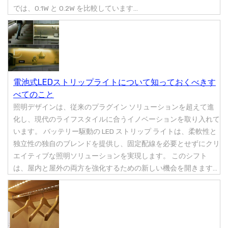
では、0.1W と 0.2W を比較しています...
電池式LEDストリップライトについて知っておくべきす
べてのこと
照明デザインは、従来のプラグイン ソリューションを超えて進
化し、現代のライフスタイルに合うイノベーションを取り入れて
います。 バッテリー駆動の LED ストリップ ライトは、柔軟性と
独立性の独自のブレンドを提供し、固定配線を必要とせずにクリ
エイティブな照明ソリューションを実現します。 このシフト
は、屋内と屋外の両方を強化するための新しい機会を開きます...