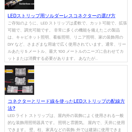
LEDストリップ用ソルダーレスコネクターの選び方
ご存知のように、LED ストリップは柔軟で、カット可能で、拡張
可能で、調光可能です。 非常に多くの機能を備えたこの製品
は、キャビネット照明、看板照明、リニア照明、家の装飾用の
DIY など、さまざまな用途で広く使用されています。通常、リー
ルあたり 5 メートル、最大 100 メートルのニーズに合わせてカ
ットまたは消費する必要があります。 あなたが...
コネクターとリード線を使ったLEDストリップの配線方
法?
LED ライト ストリップは、屋内外の装飾によく使用される一般
的な装飾用照明器具です。 照明と雰囲気。 屋内で、天井に使用
できます。 壁、柱、家具などの装飾; 外では建築に使用できま