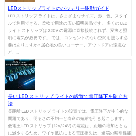
LEDストリップライトのバッテリー駆動ガイド
LED ストリップ ライトは、さまざまなサイズ、形、色、スタイ
ルで利用できる、柔軟で用途の広い照明製品です。 多くの LED
ライト ストリップは 220V の電源に直接接続されず、変換と照
明に電気が必要です。 では、コンセントのない空間を照らす必
要はありますか? 居心地の良いコーナー、アウトドアの環境な
ど、...
長い LED ストリップ ライトの設置で電圧降下を防ぐ方
法
長距離 LED ストリップ ライトの設置では、電圧降下が中心的な
問題であり、明るさの不均一と寿命の短縮を引き起こします。
低電圧 LED ストリップ (12V/24V) の電流は、距離の増加ととも
に減少するため、ワイヤ抵抗による電圧損失は、遠端の照明性能