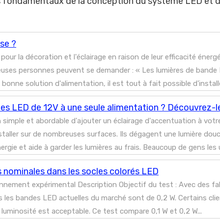
es fondamentaux de la conception du système LED et d
ise ?
r la décoration et l'éclairage en raison de leur efficacité énergétiq
euses personnes peuvent se demander : « Les lumières de bande 
bonne solution d'alimentation, il est tout à fait possible d'installer
 LED de 12V à une seule alimentation ? Découvrez-le 
imple et abordable d'ajouter un éclairage d'accentuation à votr
staller sur de nombreuses surfaces. Ils dégagent une lumière douce
ie et aide à garder les lumières au frais. Beaucoup de gens les ut
 nominales dans les socles colorés LED
vironnement expérimental Description Objectif du test : Avec des
ns les bandes LED actuelles du marché sont de 0,2 W. Certains cl
a luminosité est acceptable. Ce test compare 0,1 W et 0,2 W...