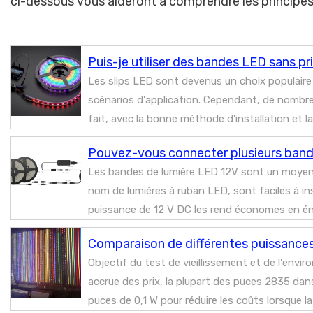
ci-dessous vous aideront à comprendre les princip
Puis-je utiliser des bandes LED sans pr
Les slips LED sont devenus un choix populaire pou
scénarios d'application. Cependant, de nombr
fait, avec la bonne méthode d'installation et la 
Pouvez-vous connecter plusieurs bandes
Les bandes de lumière LED 12V sont un moyen s
nom de lumières à ruban LED, sont faciles à in
puissance de 12 V DC les rend économes en énerg
Comparaison de différentes puissances
Objectif du test de vieillissement et de l'en
accrue des prix, la plupart des puces 2835 da
puces de 0,1 W pour réduire les coûts lorsque l