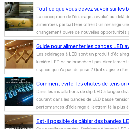
Tout ce que vous devez savoir sur les 
La conception de l'éclairage a évolué au-delà 
alimentées par batterie offrent un mélange uniq
changement ouvre de nouvelles opportunités pour
Guide pour alimenter les bandes LED av
Les éclairages à LED sont un produit d'éclairag
lumière LED ne se branchent pas directement sur
espace qui n'a pas de prise ? Qu'il s'agisse d'un
Comment éviter les chutes de tension 
Dans les installations de slip LED à longue dis
courant dans les bandes de LED basse tension (1
performances d'éclairage à l'extrémité la plus 
Est-il possible de câbler des bandes L
Ces dernières années, l'éclairage à bande LED e