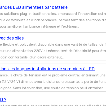
bandes LED alimentées par batterie
des solutions plug-in traditionnelles, embrassant l'innovation q
ue de flexibilité et d'indépendance, permettant des solutions d'é
 améliorer l'ambiance intérieure et l'extérieur...
ec des piles
e flexible et polyvalent disponible dans une variété de tailles, 
 une alimentation 220V et nécessitent de l'électricité pour être 
 coin confortable, d'un cadre extérieur,...
dans les longues installations de sommiers à LED
tance, la chute de tension est le problème central, entraînant une 
2 V/24 V) diminue avec la distance croissante, la perte de tension
éloignée. Sans intervention, une chute de tension peut entraîner...
ED ?
st devenu de plus en plus populaire en raison de son efficacité é