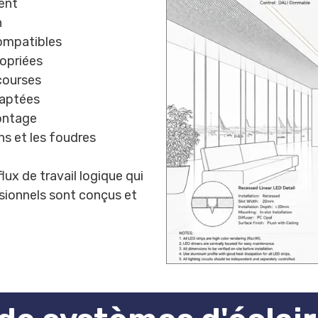
ent
n
compatibles
opriées
courses
daptées
ontage
ns et les foudres
ux de travail logique qui
ssionnels sont conçus et