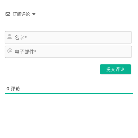
订阅评论
姓
名
*
电
子
邮
件
*
0
评论