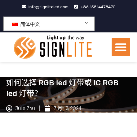
跳
info@signliteled.com
+86 15814478470
至
内
简体中文
容
菜
单
OEM&ODM产品
如何选择 RGB led 灯带或 IC RGB
led 灯带？
Julie Zhu
7 月 17, 2024