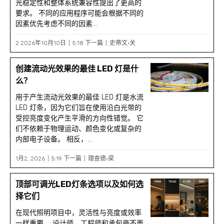
光稳定性和整体系统兼容性提出了更高的
要求。 不同的应用程序可能会根据不同的
因素优先考虑不同的因素...
2 2026年10月10日
5:18 下一篇
史蒂文·关
创建流动光效果的最佳 LED 灯是什
么？
用于产生流动光效果的最佳 LED 灯是水流
LED 灯条，因为它们旨在使用沿白光带的
受控亮度变化产生平滑的方向性错觉。 它
们不依赖于物理运动、颜色变化或复杂的
内部电子设备。 相反，...
1月2, 2026
5:19 下一篇
理查德·梁
顶部可调光LED灯条选项以及如何选
择它们
在现代照明项目中，灵活性与亮度或效率
一样重要。 设计师、工程师和承包商不再