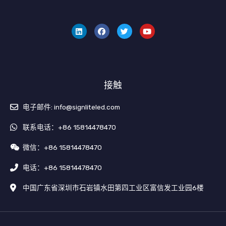
领
F
叽
Y
英
a
叽
o
c
喳
u
e
喳
T
b
u
o
b
o
e
k
接触
电子邮件: info@signliteled.com
联系电话：+86 15814478470
微信：+86 15814478470
电话：+86 15814478470
中国广东省深圳市石岩镇水田第四工业区富信发工业园6楼