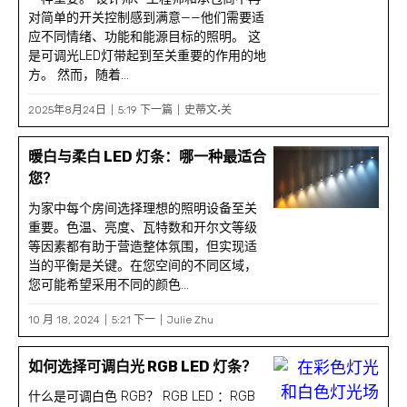
对简单的开关控制感到满意——他们需要适
应不同情绪、功能和能源目标的照明。 这
是可调光LED灯带起到至关重要的作用的地
方。 然而，随着...
2025年8月24日
5:19 下一篇
史蒂文·关
暖白与柔白 LED 灯条：哪一种最适合
您？
为家中每个房间选择理想的照明设备至关
重要。色温、亮度、瓦特数和开尔文等级
等因素都有助于营造整体氛围，但实现适
当的平衡是关键。在您空间的不同区域，
您可能希望采用不同的颜色...
10 月 18, 2024
5:21 下一
Julie Zhu
如何选择可调白光 RGB LED 灯条？
什么是可调白色 RGB？ RGB LED ：RGB