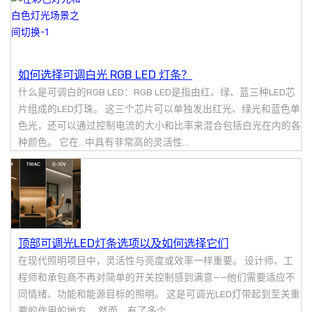
如何选择可调白光 RGB LED 灯条？
什么是可调白的RGB LED：RGB LED是指由红、绿、蓝三种LED芯
片组成的LED灯珠。 这三个芯片可以单独发出红光、绿光和蓝色单
色光，还可以通过控制电流的大小和比率来混合包括白光在内的各
种颜色。 它在...中具有非常高的灵活性...
顶部可调光LED灯条选项以及如何选择它们
在现代照明项目中，灵活性与亮度或效率一样重要。 设计师、工
程师和承包商不再对简单的开关控制感到满意——他们需要适应不
同情绪、功能和能源目标的照明。 这是可调光LED灯带起到至关重
要的作用的地方。 然而，有了多个...