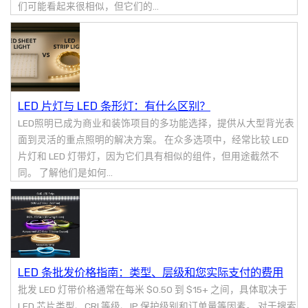
们可能看起来很相似，但它们的...
LED 片灯与 LED 条形灯：有什么区别？
LED照明已成为商业和装饰项目的多功能选择，提供从大型背光表
面到灵活的重点照明的解决方案。 在众多选项中，经常比较 LED
片灯和 LED 灯带灯，因为它们具有相似的组件，但用途截然不
同。 了解他们是如何...
LED 条批发价格指南：类型、层级和您实际支付的费用
批发 LED 灯带价格通常在每米 $0.50 到 $15+ 之间，具体取决于
LED 芯片类型、CRI 等级、IP 保护级别和订单量等因素。 对于搜索