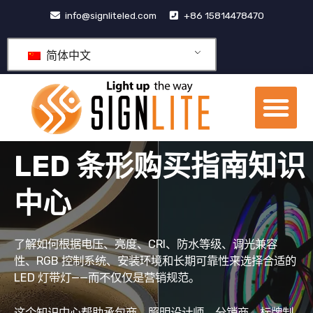
跳
info@signliteled.com
+86 15814478470
至
内
简体中文
容
菜
单
OEM&ODM产品
LED 条形购买指南知识
中心
了解如何根据电压、亮度、CRI、防水等级、调光兼容
性、RGB 控制系统、安装环境和长期可靠性来选择合适的
LED 灯带灯——而不仅仅是营销规范。
这个知识中心帮助承包商、照明设计师、分销商、标牌制