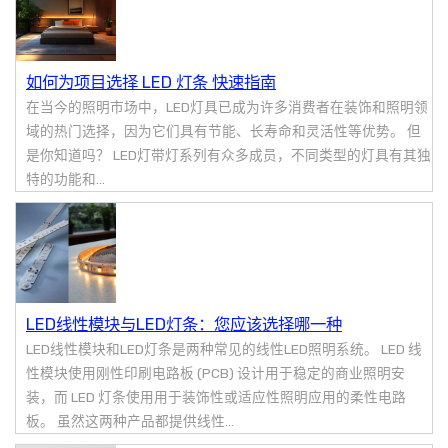
如何为项目选择 LED 灯条 快速指南
在当今的照明市场中，LED灯具已成为许多消费者在装饰和照明领
域的热门选择，因为它们具有节能、长寿命和灵活性等优势。 但
是你知道吗？ LED灯带灯系列有众多成员，不同类型的灯具有其独
特的功能和...
LED线性模块与LED灯条：您应该选择哪一种
LED线性模块和LED灯条是两种常见的线性LED照明系统。 LED 线
性模块使用刚性印刷电路板 (PCB) 设计用于稳定的商业照明安
装，而 LED 灯条使用用于装饰性或适应性照明应用的柔性电路
板。 虽然这两种产品都提供线性...