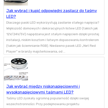
Jak wybrać i kupić odpowiedni zasilacz do taśmy
LED?
Dlaczego paski LED wykorzystują zasilanie stałego napięcia?
Większość domowych i dekoracyjnych listew LED (takich jak
12V/24V/5V) napędzana jest stałym napięciem dzięki prostej
instalacji, niskim kosztom i łatwym dopasowaniu kontrolerom
(takim jak ściemnianie RGB). Niedawno pasek LED „Net Red
Player” w branży majsterkowania, od ...
Jak wybrać między niskonapięciowymi i
wysokonapięciowymi taśmami LED?
Taśmy LED zyskały ogromną popularność dzięki swojej
wszechstronności. Przy podejmowaniu projektu