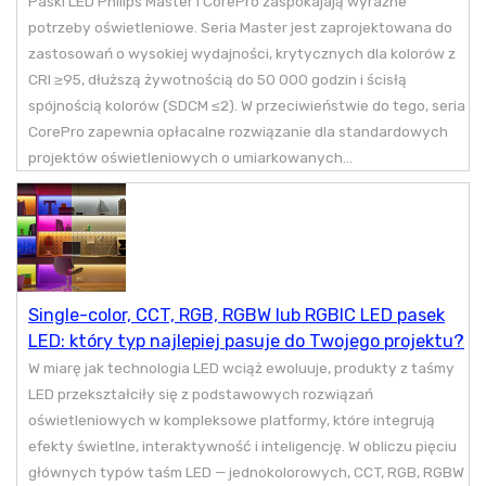
Paski LED Philips Master i CorePro zaspokajają wyraźne
potrzeby oświetleniowe. Seria Master jest zaprojektowana do
zastosowań o wysokiej wydajności, krytycznych dla kolorów z
CRI ≥95, dłuższą żywotnością do 50 000 godzin i ścisłą
spójnością kolorów (SDCM ≤2). W przeciwieństwie do tego, seria
CorePro zapewnia opłacalne rozwiązanie dla standardowych
projektów oświetleniowych o umiarkowanych...
Single-color, CCT, RGB, RGBW lub RGBIC LED pasek
LED: który typ najlepiej pasuje do Twojego projektu?
W miarę jak technologia LED wciąż ewoluuje, produkty z taśmy
LED przekształciły się z podstawowych rozwiązań
oświetleniowych w kompleksowe platformy, które integrują
efekty świetlne, interaktywność i inteligencję. W obliczu pięciu
głównych typów taśm LED — jednokolorowych, CCT, RGB, RGBW