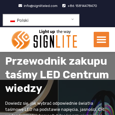
Przejdź
info@signliteled.com
+86 15814478470
do
treści
Polski
Me
Produkty OEM i ODM
Centrum wiedzy
Przewodnik zakupu
taśmy LED Centrum
wiedzy
Dowiedz się, jak wybrać odpowiednie światła
taśmowe LED na podstawie napięcia, jasności, CRI,