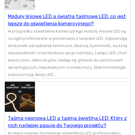
Moduły liniowe LED a światła taśmowe LED: co jest
lepsze do oświetlenia komercyjnego?
W przypadku oświetlenia komercyjnego moduły liniowe LED są
na ogół preferowane w porównaniu z lampami LED. Zapewniają
doskonałe zarządzanie termiczne, dłuższą żywotność, wyższą
niezawodność i standardowe opcje montażu. Lampy LED, choć
elastyczne i dekoracyjne, nadają się głównie do zastosowań
akcentujących, mieszkalnych i o małej mocy. Obie technologie
wykorzystują diody LED...
Taśma neonowa LED a taśma świetlna LED: Który z
nich najlepiej pasuje do Twojego projektu?
W miarę rozwoju technologii oświetlenia LED profesjonaliści,