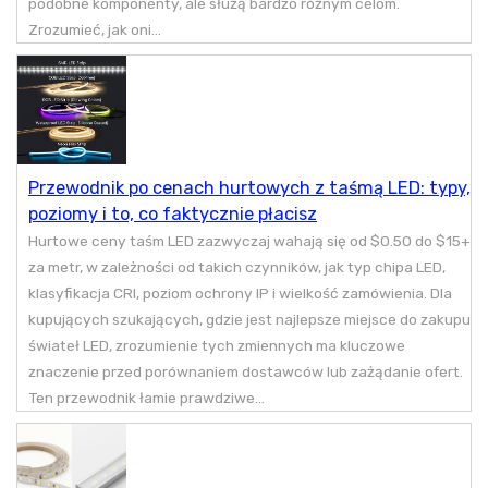
podobne komponenty, ale służą bardzo różnym celom.
Zrozumieć, jak oni...
Przewodnik po cenach hurtowych z taśmą LED: typy,
poziomy i to, co faktycznie płacisz
Hurtowe ceny taśm LED zazwyczaj wahają się od $0.50 do $15+
za metr, w zależności od takich czynników, jak typ chipa LED,
klasyfikacja CRI, poziom ochrony IP i wielkość zamówienia. Dla
kupujących szukających, gdzie jest najlepsze miejsce do zakupu
świateł LED, zrozumienie tych zmiennych ma kluczowe
znaczenie przed porównaniem dostawców lub zażądanie ofert.
Ten przewodnik łamie prawdziwe...