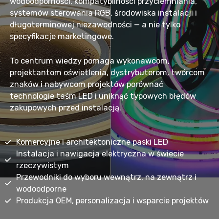
wodoodporności, kompatybilności przyciemniania,
systemów sterowania RGB, środowiska instalacji i
długoterminowej niezawodności — a nie tylko
specyfikacje marketingowe.
To centrum wiedzy pomaga wykonawcom,
projektantom oświetlenia, dystrybutorom, twórcom
znaków i nabywcom projektów porównać
technologie taśm LED i uniknąć typowych błędów
zakupowych przed instalacją.
Komercyjne i architektoniczne paski LED
Instalacja i nawigacja elektryczna w świecie
rzeczywistym
Przewodniki do wyboru wewnątrz, na zewnątrz i
wodoodporne
Produkcja OEM, personalizacja i wsparcie projektów