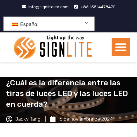
Skip
info@signliteled.com
+86 15814478470
to
content
Español
Me
Productos OEM y ODM
Centro de conocimien
Sobre nosotros
¿Cuál es la diferencia entre las
tiras de luces LED y las luces LED
en cuerda?
Jacky Tang
6 de noviembre de 2024