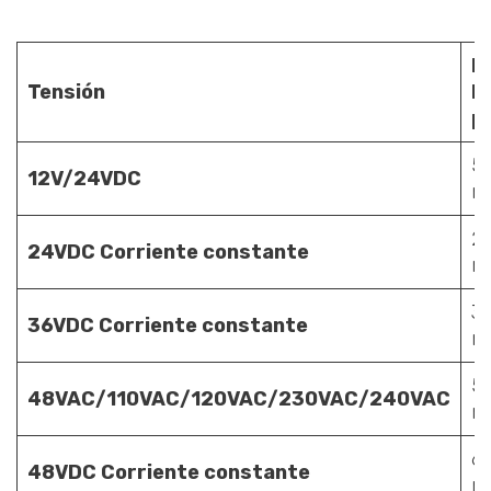
L
Tensión
la
p
5
12V/24V
DC
me
2
24VDC
Corriente constante
me
3
36VDC
Corriente constante
me
5
48VAC/110VAC/120VAC/230VAC/240VAC
me
6
48V
DC
Corriente constante
me